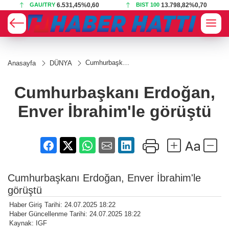
GAU/TRY
6.531,45
%0,60
BIST 100
13.798,82
%0,70
Cumhurbaşkanı
Anasayfa
DÜNYA
Erdoğan, Enver
İbrahim'le
görüştü
Cumhurbaşkanı Erdoğan,
Enver İbrahim'le görüştü
Cumhurbaşkanı Erdoğan, Enver İbrahim'le
görüştü
Haber Giriş Tarihi: 24.07.2025 18:22
Haber Güncellenme Tarihi: 24.07.2025 18:22
Kaynak: IGF