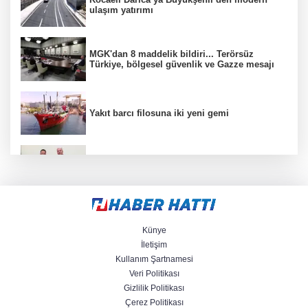
ulaşım yatırımı
MGK'dan 8 maddelik bildiri... Terörsüz
Türkiye, bölgesel güvenlik ve Gazze mesajı
Yakıt barcı filosuna iki yeni gemi
Türkiye ile Vietnam arasında 'hava'da yeni
dönem... Sefer kapasitesi artırıldı
Görevden uzaklaştırılan Utku Caner Çaykara
hakkında tahliye kararı
Künye
İletişim
Kullanım Şartnamesi
Fındık alım fiyatları açıklandı... Alımlar 24
Veri Politikası
Ağustos'ta başlıyor
Gizlilik Politikası
Çerez Politikası