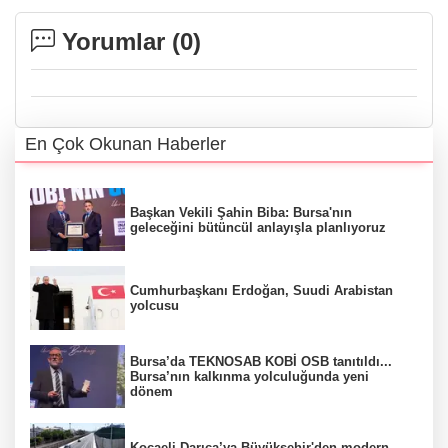
Yorumlar (
0
)
En Çok Okunan Haberler
Başkan Vekili Şahin Biba: Bursa'nın
geleceğini bütüncül anlayışla planlıyoruz
Cumhurbaşkanı Erdoğan, Suudi Arabistan
yolcusu
Bursa’da TEKNOSAB KOBİ OSB tanıtıldı...
Bursa’nın kalkınma yolculuğunda yeni
dönem
Kocaeli Darıca’ya Büyükşehir'den modern