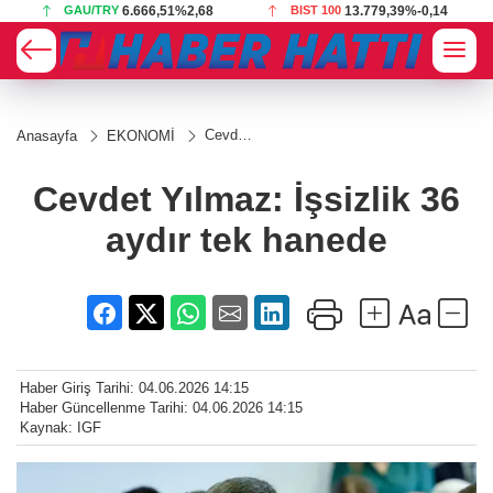
GAU/TRY
6.666,51
%2,68
BIST 100
13.779,39
%-0,14
Cevdet
Anasayfa
EKONOMİ
Yılmaz:
İşsizlik
36
Cevdet Yılmaz: İşsizlik 36
aydır
tek
aydır tek hanede
hanede
Haber Giriş Tarihi: 04.06.2026 14:15
Haber Güncellenme Tarihi: 04.06.2026 14:15
Kaynak: IGF