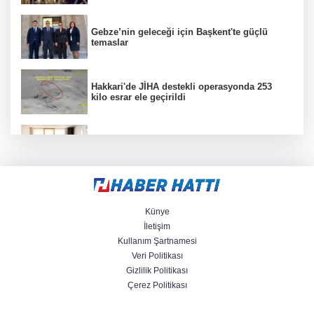
Gebze’nin geleceği için Başkent'te güçlü
temaslar
Hakkari'de JİHA destekli operasyonda 253
kilo esrar ele geçirildi
Keşan Kent Konseyi'nden muhtarlara nezaket
ziyareti
İstanbul Maltepe’de çocuklar kitapların renkli
dünyasında
Künye
İletişim
Kullanım Şartnamesi
Veri Politikası
Edirne Keşan’dan Elazığ'a gönül köprüsü
Gizlilik Politikası
Çerez Politikası
Keşan'da 177 milyon liralık yeni Hükümet