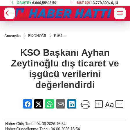
GAU/TRY
6.660,55
%2,59
BIST 100
13.779,39
%-0,14
KSO
Anasayfa
EKONOMİ
Başkanı
Ayhan
Zeytinoğlu
KSO Başkanı Ayhan
dış ticaret
ve işgücü
Zeytinoğlu dış ticaret ve
verilerini
değerlendirdi
işgücü verilerini
değerlendirdi
Haber Giriş Tarihi: 04.06.2026 16:54
Haber Güncellenme Tarihi: 04.06.2026 16:54