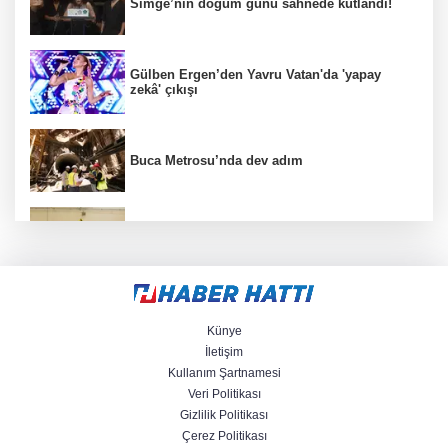
Simge’nin doğum günü sahnede kutlandı!
Gülben Ergen’den Yavru Vatan'da 'yapay
zekâ' çıkışı
Buca Metrosu’nda dev adım
Filenin Sultanları, İzmirli çocuklara ilham
oluyor
Mersin’de çocuklar trafik kurallarını
öğreniyor
Künye
İletişim
Kullanım Şartnamesi
Büyükelçiliklerde değişim... 4 ülkeye yeni
Veri Politikası
atama
Gizlilik Politikası
Çerez Politikası