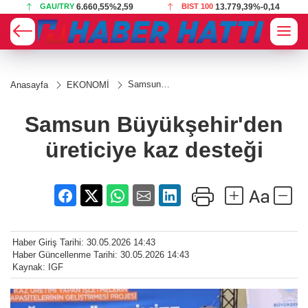
GAU/TRY
6.660,55
%2,59
BIST 100
13.779,39
%-0,14
Samsun
Anasayfa
EKONOMİ
Büyükşehir'den
üreticiye kaz
desteği
Samsun Büyükşehir'den
üreticiye kaz desteği
Haber Giriş Tarihi: 30.05.2026 14:43
Haber Güncellenme Tarihi: 30.05.2026 14:43
Kaynak: IGF