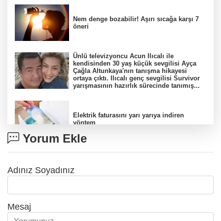
Nem denge bozabilir! Aşırı sıcağa karşı 7
öneri
Ünlü televizyoncu Acun Ilıcalı ile
kendisinden 30 yaş küçük sevgilisi Ayça
Çağla Altunkaya'nın tanışma hikayesi
ortaya çıktı. Ilıcalı genç sevgilisi Survivor
yarışmasının hazırlık sürecinde tanımış...
Elektrik faturasını yarı yarıya indiren
yöntem
Yorum Ekle
Antalya'da 'gök taşı' heycanı
Adınız Soyadınız
Mesaj
12 isim 17 şarkı