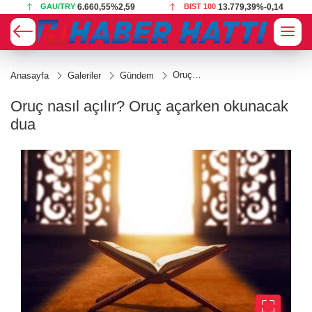
GAU/TRY
6.660,55
%2,59
BIST 100
13.779,39
%-0,14
Oruç
Anasayfa
Galeriler
Gündem
nasıl
açılır?
Oruç nasıl açılır? Oruç açarken okunacak
Oruç
açarken
dua
okunacak
dua