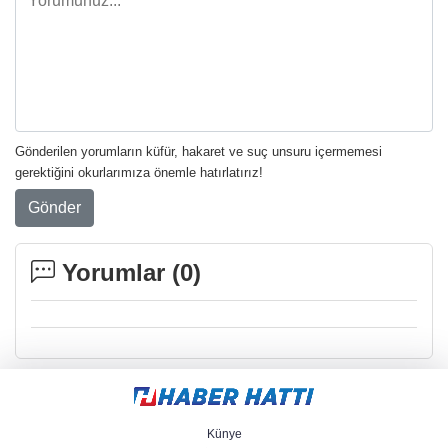
Aşure: Dünyanın en eski tatlısı
Dalyan Kanalı'nın labirent gibi sazlıkları
Gönderilen yorumların küfür, hakaret ve suç unsuru içermemesi
havadan görüntülendi
gerektiğini okurlarımıza önemle hatırlatırız!
Gönder
Arapgir Kozluk Çayı 3 ayda 50 bin
ziyaretçiyi ağırladı
Yorumlar (
0
)
Künye