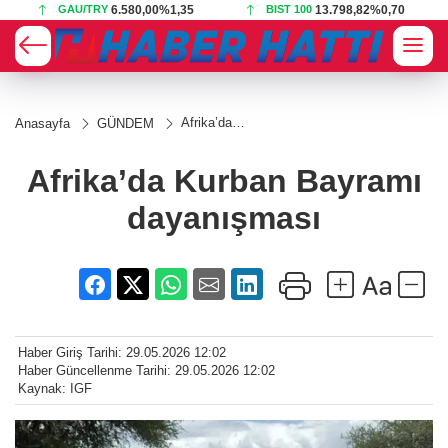
GAU/TRY
6.580,00
%1,35
BIST 100
13.798,82
%0,70
Afrika’da
Anasayfa
GÜNDEM
Kurban
Bayramı
dayanışması
Afrika’da Kurban Bayramı
dayanışması
Haber Giriş Tarihi: 29.05.2026 12:02
Haber Güncellenme Tarihi: 29.05.2026 12:02
Kaynak: IGF