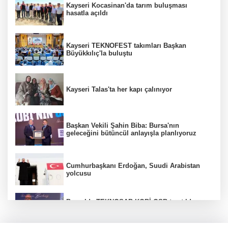
Kayseri Kocasinan'da tarım buluşması
hasatla açıldı
Kayseri TEKNOFEST takımları Başkan
Büyükkılıç'la buluştu
Kayseri Talas'ta her kapı çalınıyor
Başkan Vekili Şahin Biba: Bursa'nın
geleceğini bütüncül anlayışla planlıyoruz
Cumhurbaşkanı Erdoğan, Suudi Arabistan
yolcusu
Bursa’da TEKNOSAB KOBİ OSB tanıtıldı...
Bursa’nın kalkınma yolculuğunda yeni
dönem