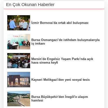
En Çok Okunan Haberler
İzmir Bornova’da ortak akıl buluşması
Bursa Osmangazi’de istihdam buluşmalarıyla
iş imkanı
Mersin’de Engelsiz Yaşam Parkı’nda açık
hava sinema keyfi
Kayseri Melikgazi'den yeni sosyal tesis
Bursa Büyükşehir'den İnegöl'e ulaşım
hamlesi