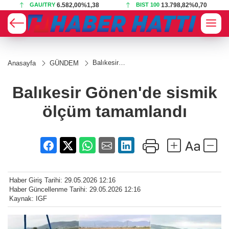
1,38
BIST 100
13.798,82
%0,70
USD
47,7000
%0,17
Balıkesir
Anasayfa
GÜNDEM
Gönen'de
sismik
ölçüm
Balıkesir Gönen'de sismik
tamamlandı
ölçüm tamamlandı
Haber Giriş Tarihi: 29.05.2026 12:16
Haber Güncellenme Tarihi: 29.05.2026 12:16
Kaynak: IGF