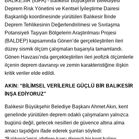
BALIKESİR (İGFA) - Balıkesir Büyükşehir Belediyesi
Deprem Risk Yönetimi ve Kentsel İyileştirme Dairesi
Başkanlığı koordinesinde yürütülen Balıkesir İlinde
Deprem Tehlikesinin Değerlendirilmesi ve Sıvılaşma
Potansiyeli Taşıyan Bölgelerin Araştırılması Projesi
(BALDEP) kapsamında Gönen’de gerçekleştirilen ileri
düzey sismik ölçüm çalışmaları başarıyla tamamlandı.
Gönen Havzası’nda gerçekleştirilen ileri jeofizik ölçümlerle
ilçenin deprem davranışı ve zemin karakteristiğine ilişkin
kritik veriler elde edildi.
AKIN: “BİLİMSEL VERİLERLE GÜÇLÜ BİR BALIKESİR
İNŞA EDİYORUZ”
Balıkesir Büyükşehir Belediye Başkanı Ahmet Akın, kent
genelinde yürütülen deprem odaklı çalışmaların yalnızca
bugünü değil, gelecek nesilleri de güvence altına alma
amacı taşıdığını ifade ederek şunları söyledi:
“Balıkesir’imizi afetlere karşı dirençli bir kent haline