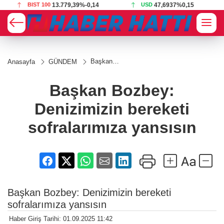
BIST 100
13.779,39
%-0,14
USD
47,6937
%0,15
Başkan
Anasayfa
GÜNDEM
Bozbey:
Denizimizin
bereketi
Başkan Bozbey:
sofralarımıza
yansısın
Denizimizin bereketi
sofralarımıza yansısın
Başkan Bozbey: Denizimizin bereketi
sofralarımıza yansısın
Haber Giriş Tarihi: 01.09.2025 11:42