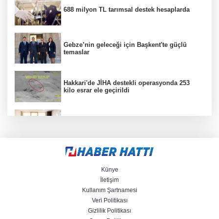
688 milyon TL tarımsal destek hesaplarda
Gebze’nin geleceği için Başkent'te güçlü
temaslar
Hakkari'de JİHA destekli operasyonda 253
kilo esrar ele geçirildi
Keşan Kent Konseyi'nden muhtarlara nezaket
ziyareti
İstanbul Maltepe’de çocuklar kitapların renkli
dünyasında
Künye
İletişim
Kullanım Şartnamesi
Veri Politikası
Edirne Keşan’dan Elazığ'a gönül köprüsü
Gizlilik Politikası