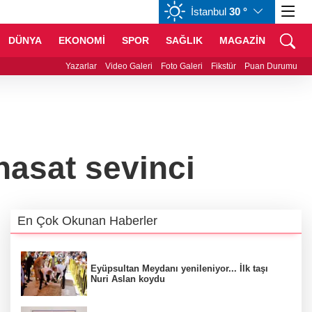
İstanbul
30 °
GBP
64,3833
%0,38
CHF
59,0295
%0,79
DÜNYA
EKONOMİ
SPOR
SAĞLIK
MAGAZİN
rihi eser operasyonu! 273 sikke ve 18 obje ele geçirildi
Yazarlar
Video Galeri
Foto Galeri
Fikstür
Puan Durumu
hasat sevinci
En Çok Okunan Haberler
Eyüpsultan Meydanı yenileniyor... İlk taşı
Nuri Aslan koydu