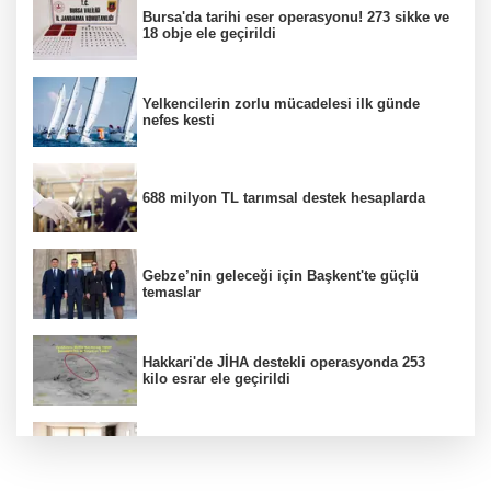
Bursa'da tarihi eser operasyonu! 273 sikke ve
18 obje ele geçirildi
Yelkencilerin zorlu mücadelesi ilk günde
nefes kesti
688 milyon TL tarımsal destek hesaplarda
Gebze’nin geleceği için Başkent'te güçlü
temaslar
Hakkari'de JİHA destekli operasyonda 253
kilo esrar ele geçirildi
Keşan Kent Konseyi'nden muhtarlara nezaket
ziyareti