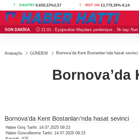
GAU/TRY
6.659,33
%2,57
BIST 100
13.779,39
%-0,14
SON DAKİKA
21:01 - Eyüpsultan Meydanı yenileniyor... İlk taşı Nur
Bornova’da Kent Bostanları’nda hasat sevinci
Anasayfa
GÜNDEM
Bornova’da K
Bornova’da Kent Bostanları’nda hasat sevinci
Haber Giriş Tarihi: 14.07.2025 09:23
Haber Güncellenme Tarihi: 14.07.2025 09:23
Kaynak: IGF