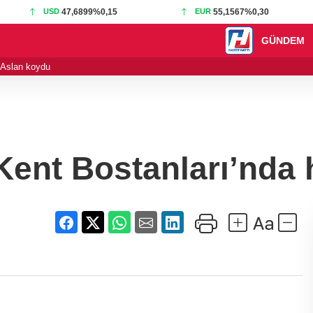
USD
47,6899
%0,15
EUR
55,1567
%0,30
GÜNDEM
i Aslan koydu
21:01 - Bursa'da ta
ent Bostanları’nda 