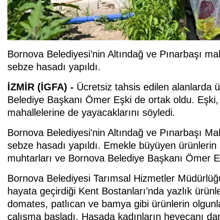
Bornova Belediyesi’nin Altındağ ve Pınarbaşı mah
sebze hasadı yapıldı.
İZMİR (İGFA) -
Ücretsiz tahsis edilen alanlarda
Belediye Başkanı Ömer Eşki de ortak oldu. Eşki,
mahallelerine de yayacaklarını söyledi.
Bornova Belediyesi'nin Altındağ ve Pınarbaşı Mah
sebze hasadı yapıldı. Emekle büyüyen ürünlerin so
muhtarları ve Bornova Belediye Başkanı Ömer Eşk
Bornova Belediyesi Tarımsal Hizmetler Müdürlüğü
hayata geçirdiği Kent Bostanları’nda yazlık ürünle
domates, patlıcan ve bamya gibi ürünlerin olgunl
çalışma başladı. Hasada kadınların heyecanı d