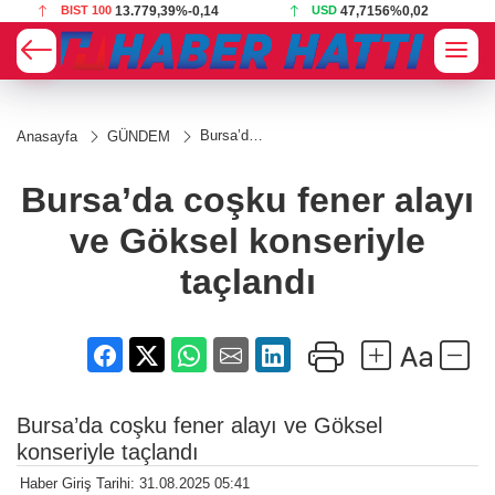
BIST 100
13.779,39
%-0,14
USD
47,7156
%0,02
Bursa’da
Anasayfa
GÜNDEM
coşku
fener
alayı ve
Bursa’da coşku fener alayı
Göksel
konseriyle
ve Göksel konseriyle
taçlandı
taçlandı
Bursa’da coşku fener alayı ve Göksel
konseriyle taçlandı
Haber Giriş Tarihi: 31.08.2025 05:41