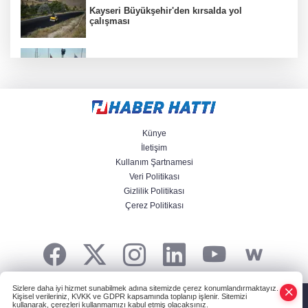
Kayseri Büyükşehir'den kırsalda yol
çalışması
Fethiye açıklarında arızalanan tekne kurtarıldı
Orman yangınlarında soruşturma sürüyor.. 34
şüpheliden 9'u tutuklandı
Künye
İletişim
Kullanım Şartnamesi
Avusturya Şansölyesi Stocker, Türkiye’ye
Veri Politikası
geliyor
Gizlilik Politikası
Çerez Politikası
Körfez’in iki yakası uluslararası boyuta
taşınıyor
Sizlere daha iyi hizmet sunabilmek adına sitemizde çerez konumlandırmaktayız.
HABER YAZILIMI
ve TURKTICARET.NET projesidir Copyright© 2006-2026
Kişisel verileriniz, KVKK ve GDPR kapsamında toplanıp işlenir. Sitemizi
Tüm hakları saklıdır.
kullanarak, çerezleri kullanmamızı kabul etmiş olacaksınız.