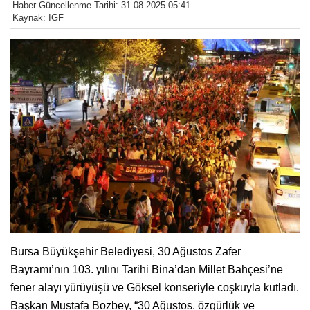
Haber Güncellenme Tarihi: 31.08.2025 05:41
Kaynak: IGF
Bursa Büyükşehir Belediyesi, 30 Ağustos Zafer
Bayramı’nın 103. yılını Tarihi Bina’dan Millet Bahçesi’ne
fener alayı yürüyüşü ve Göksel konseriyle coşkuyla kutladı.
Başkan Mustafa Bozbey, “30 Ağustos, özgürlük ve