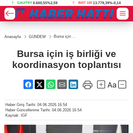
BIST 100
13.779,39
%-0,14
USD
47,6787
%0,18
Bursa için iş
Anasayfa
GÜNDEM
birliği ve
koordinasyon
toplantısı
Bursa için iş birliği ve
koordinasyon toplantısı
Haber Giriş Tarihi: 04.06.2026 16:54
Haber Güncellenme Tarihi: 04.06.2026 16:54
Kaynak: IGF