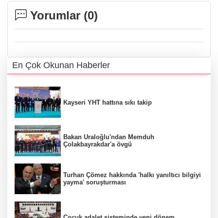
Yorumlar (
0
)
En Çok Okunan Haberler
Kayseri YHT hattına sıkı takip
Bakan Uraloğlu'ndan Memduh
Çolakbayrakdar'a övgü
Turhan Çömez hakkında 'halkı yanıltıcı bilgiyi
yayma' soruşturması
Çocuk adalet sisteminde yeni dönem