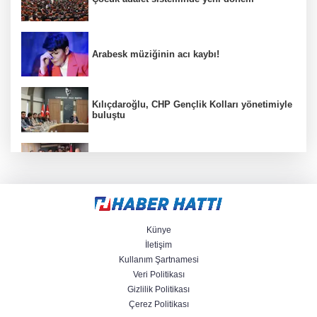
Arabesk müziğinin acı kaybı!
Kılıçdaroğlu, CHP Gençlik Kolları yönetimiyle
buluştu
CHP İstanbul’da yeni katılımlar... Gürsel
Tekin: Birlikte başaracağız
Menderes Belediye Başkanı İlkay Çiçek
görevden uzaklaştırıldı
Künye
İletişim
Kullanım Şartnamesi
Anadolu Otoyolu'nda kamyonet çekiciye
Veri Politikası
çarptı!
Gizlilik Politikası
Çerez Politikası