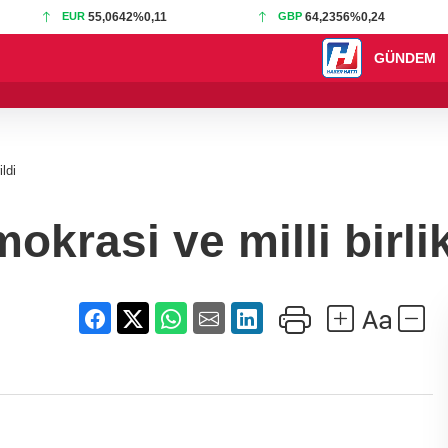
EUR
55,0642
%0,11
GBP
64,2356
%0,24
GÜNDEM
15:05 - Kuru meyve
ldi
krasi ve milli birlik