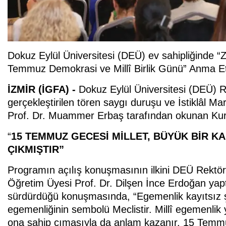
Dokuz Eylül Üniversitesi (DEÜ) ev sahipliğinde “
Temmuz Demokrasi ve Millî Birlik Günü” Anma Etk
İZMİR (İGFA) -
Dokuz Eylül Üniversitesi (DEÜ) R
gerçekleştirilen tören saygı duruşu ve İstiklâl Ma
Prof. Dr. Muammer Erbaş tarafından okunan Kur’an
“
15 TEMMUZ GECESİ MİLLET, BÜYÜK BİR KA
ÇIKMIŞTIR”
Programın açılış konuşmasının ilkini DEÜ Rektör
Öğretim Üyesi Prof. Dr. Dilşen İnce Erdoğan yap
sürdürdüğü konuşmasında, “Egemenlik kayıtsız şar
egemenliğinin sembolü Meclistir. Millî egemenlik 
ona sahip çımasıyla da anlam kazanır. 15 Temmuz g