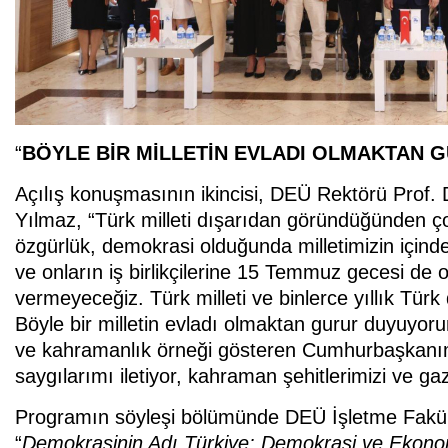
“
BÖYLE BİR MİLLETİN EVLADI OLMAKTAN
Açılış konuşmasının ikincisi, DEÜ Rektörü Prof. 
Yılmaz, “Türk milleti dışarıdan göründüğünden ço
özgürlük, demokrasi olduğunda milletimizin için
ve onların iş birlikçilerine 15 Temmuz gecesi de
vermeyeceğiz. Türk milleti ve binlerce yıllık Türk
Böyle bir milletin evladı olmaktan gurur duyuyor
ve kahramanlık örneği gösteren Cumhurbaşkanım
saygılarımı iletiyor, kahraman şehitlerimizi ve ga
Programın söyleşi bölümünde DEÜ İşletme Fakült
“
Demokrasinin Adı Türkiye: Demokrasi ve Ekon