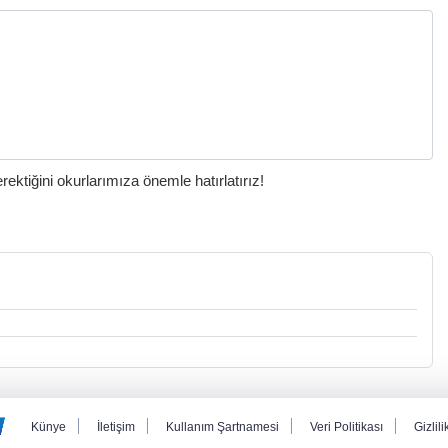
ktiğini okurlarımıza önemle hatırlatırız!
Künye
İletişim
Kullanım Şartnamesi
Veri Politikası
Gizlili