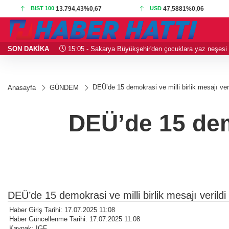
BIST 100
13.794,43
%0,67
USD
47,5881
%0,06
SON DAKİKA
15:05 - Sakarya Büyükşehir'den çocuklara yaz neşesi
DEÜ’de 15 demokrasi ve milli birlik mesajı veri
Anasayfa
GÜNDEM
DEÜ’de 15 demo
DEÜ’de 15 demokrasi ve milli birlik mesajı verildi
Haber Giriş Tarihi: 17.07.2025 11:08
Haber Güncellenme Tarihi: 17.07.2025 11:08
Kaynak: IGF