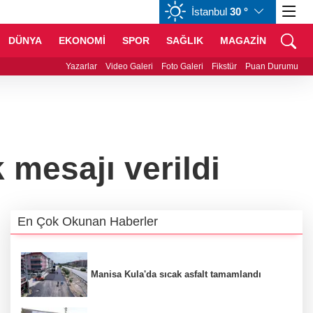
İstanbul
30 °
CHF
58,7589
%-0,28
CAD
34,0066
%0,19
DÜNYA
EKONOMİ
SPOR
SAĞLIK
MAGAZİN
 sektörü Ankara’dan destek istedi
Yazarlar
Video Galeri
Foto Galeri
Fikstür
Puan Durumu
 mesajı verildi
En Çok Okunan Haberler
Manisa Kula'da sıcak asfalt tamamlandı