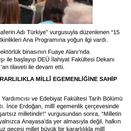
Zaferin Adı Türkiye” vurgusuyla düzenlenen “15
inlikleri Ana Programına yoğun ilgi vardı.
ektörlük binasının Fuaye Alanı’nda
rşı ile başlayıp DEÜ İlahiyat Fakültesi Dekanı
 tilaveti ile devam etti.
RARLILIKLA MİLLÎ EGEMENLİĞİNE SAHİP
 Yardımcısı ve Edebiyat Fakültesi Tarih Bölümü
tı. İnce Erdoğan, millî egemenlik çerçevesinde
tsız milletindir!” vurgusundan sonra, “Milletin
yalnızca Anayasa’da yer almasıyla değil, halkın
ecesi millet büyük bir kararlılıkla millî