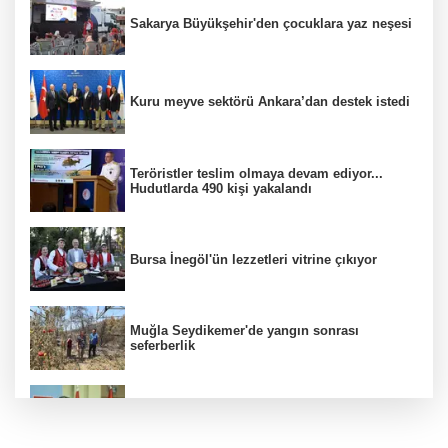
Sakarya Büyükşehir'den çocuklara yaz neşesi
Kuru meyve sektörü Ankara’dan destek istedi
Teröristler teslim olmaya devam ediyor...
Hudutlarda 490 kişi yakalandı
Bursa İnegöl'ün lezzetleri vitrine çıkıyor
Muğla Seydikemer'de yangın sonrası
seferberlik
CHP'li Sarıbal'dan orman yangınları ve tarım
politikalarına eleştiri