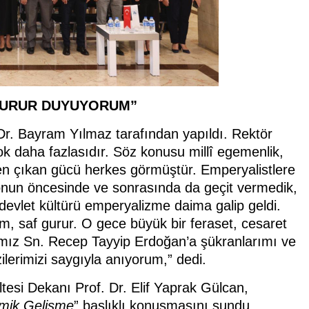
 GURUR DUYUYORUM”
Dr. Bayram Yılmaz tarafından yapıldı. Rektör
k daha fazlasıdır. Söz konusu millî egemenlik,
den çıkan gücü herkes görmüştür. Emperyalistlere
 onun öncesinde ve sonrasında da geçit vermedik,
 devlet kültürü emperyalizme daima galip geldi.
um, saf gurur. O gece büyük bir feraset, cesaret
ız Sn. Recep Tayyip Erdoğan’a şükranlarımı ve
zilerimizi saygıyla anıyorum,” dedi.
esi Dekanı Prof. Dr. Elif Yaprak Gülcan,
omik Gelişme
” başlıklı konuşmasını sundu.