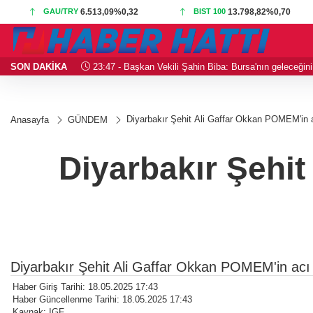
GAU/TRY
6.513,09
%0,32
BIST 100
13.798,82
%0,70
nuşuldu
SON DAKİKA
23:47 - Başkan Vekili Şahin Biba: Bursa'nın geleceğini
Diyarbakır Şehit Ali Gaffar Okkan POMEM'in 
Anasayfa
GÜNDEM
Diyarbakır Şehit
Diyarbakır Şehit Ali Gaffar Okkan POMEM'in acı
Haber Giriş Tarihi: 18.05.2025 17:43
Haber Güncellenme Tarihi: 18.05.2025 17:43
Kaynak: IGF