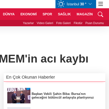
İstanbul
30 °
GBP
64,0990
%0,04
CHF
58,6585
%0,18
DÜNYA
EKONOMİ
SPOR
SAĞLIK
MAGAZİN
anı Erdoğan, Suudi Arabistan yolcusu
Yazarlar
Video Galeri
Foto Galeri
Fikstür
Puan Durumu
OMEM'in acı kaybı
En Çok Okunan Haberler
Başkan Vekili Şahin Biba: Bursa'nın
geleceğini bütüncül anlayışla planlıyoruz