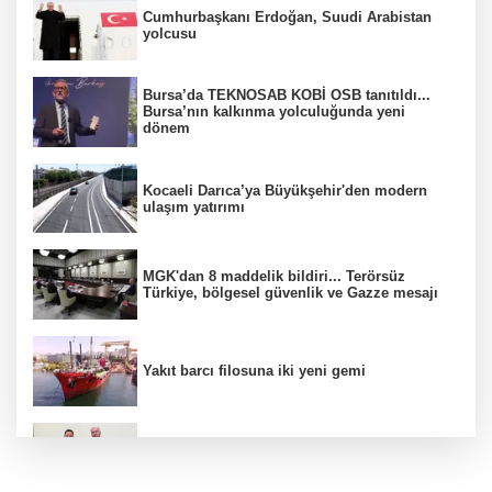
Cumhurbaşkanı Erdoğan, Suudi Arabistan
yolcusu
Bursa’da TEKNOSAB KOBİ OSB tanıtıldı...
Bursa’nın kalkınma yolculuğunda yeni
dönem
Kocaeli Darıca’ya Büyükşehir'den modern
ulaşım yatırımı
MGK'dan 8 maddelik bildiri... Terörsüz
Türkiye, bölgesel güvenlik ve Gazze mesajı
Yakıt barcı filosuna iki yeni gemi
Türkiye ile Vietnam arasında 'hava'da yeni
dönem... Sefer kapasitesi artırıldı