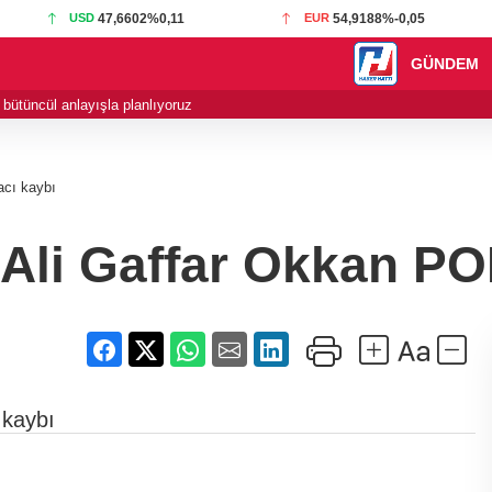
USD
47,6602
%0,11
EUR
54,9188
%-0,05
GÜNDEM
 bütüncül anlayışla planlıyoruz
23:03 - Cumhurbaşk
acı kaybı
 Ali Gaffar Okkan P
 kaybı