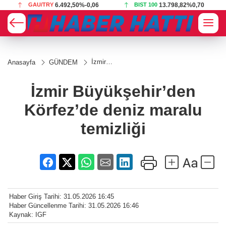
,06
BIST 100
13.798,82
%0,70
USD
47,5837
%0,05
İzmir
Anasayfa
GÜNDEM
Büyükşehir’den
Körfez’de
deniz maralu
İzmir Büyükşehir’den
temizliği
Körfez’de deniz maralu
temizliği
Haber Giriş Tarihi: 31.05.2026 16:45
Haber Güncellenme Tarihi: 31.05.2026 16:46
Kaynak: IGF