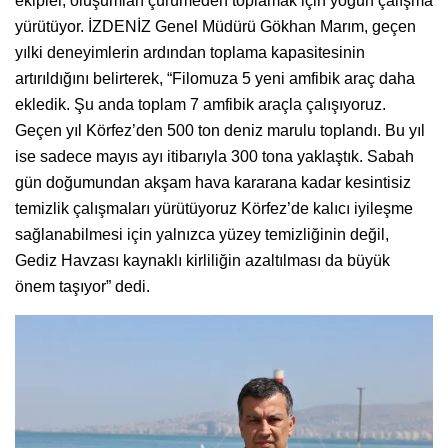
ekipler, oluşumları çürümeden toplamak için yoğun çalışma
yürütüyor. İZDENİZ Genel Müdürü Gökhan Marım, geçen
yılki deneyimlerin ardından toplama kapasitesinin
artırıldığını belirterek, “Filomuza 5 yeni amfibik araç daha
ekledik. Şu anda toplam 7 amfibik araçla çalışıyoruz.
Geçen yıl Körfez’den 500 ton deniz marulu toplandı. Bu yıl
ise sadece mayıs ayı itibarıyla 300 tona yaklaştık. Sabah
gün doğumundan akşam hava kararana kadar kesintisiz
temizlik çalışmaları yürütüyoruz Körfez’de kalıcı iyileşme
sağlanabilmesi için yalnızca yüzey temizliğinin değil,
Gediz Havzası kaynaklı kirliliğin azaltılması da büyük
önem taşıyor” dedi.