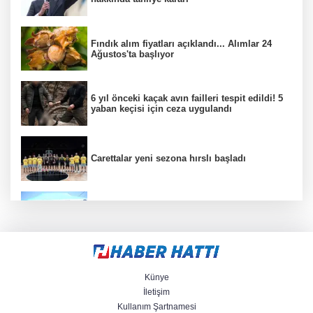
Fındık alım fiyatları açıklandı... Alımlar 24
Ağustos'ta başlıyor
6 yıl önceki kaçak avın failleri tespit edildi! 5
yaban keçisi için ceza uygulandı
Carettalar yeni sezona hırslı başladı
Balıkesir'de Kepsut’a Kent Lokantası ve
altyapı desteği
CHP Grup Başkanvekili Kılıç’tan
'silahsızlanma' vurgusu
Künye
İletişim
Kullanım Şartnamesi