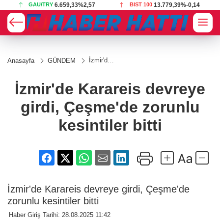
GAU/TRY
6.659,33
%2,57
BIST 100
13.779,39
%-0,14
İzmir'de
Anasayfa
GÜNDEM
Karareis
devreye
girdi,
İzmir'de Karareis devreye
Çeşme'de
zorunlu
girdi, Çeşme'de zorunlu
kesintiler
bitti
kesintiler bitti
İzmir'de Karareis devreye girdi, Çeşme'de
zorunlu kesintiler bitti
Haber Giriş Tarihi: 28.08.2025 11:42