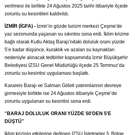
verilmesi ile birlikte 24 Ağustos 2025 tarihi itibariyle ilçede
zorunlu su kesintileri kaldırıldı.
İZMİR (İGFA) -
İzmir’in gözde turizm merkezi Çeşme'de
yaz sezonunda yaşanan su sıkıntısı sona erdi. İklim krizine
bağlı olarak Kutlu Aktaş Barajı’ndaki doluluk oranı yüzde
5’e kadar düşünce, kuraklık ve azalan su kaynakları
nedeniyle alınacak tedbirler kapsamında İzmir Büyükşehir
Belediyesi İZSU Genel Müdürlüğü ilçede 25 Temmuz’da
zorunlu su kesintisi uygulaması başlattı.
Karareis Barajı ve Salman Göleti yatırımlarının devreye
girmesiyle birlikte ise 24 Ağustos itibariyle Çeşme’de
zorunlu uygulanan su kesintisi sona erdi.
“BARAJ DOLULUK ORANI YÜZDE 50'DEN 5'E
DÜŞTÜ”
İklim krizinin etkilerine değinen İZSU İşletmeler 3. Bölge