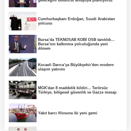
geleceğini bütüncül anlayışla planlıyoruz
Cumhurbaşkanı Erdoğan, Suudi Arabistan
yolcusu
Bursa’da TEKNOSAB KOBİ OSB tanıtıldı...
Bursa’nın kalkınma yolculuğunda yeni
dönem
Kocaeli Darıca’ya Büyükşehir'den modern
ulaşım yatırımı
MGK'dan 8 maddelik bildiri... Terörsüz
Türkiye, bölgesel güvenlik ve Gazze mesajı
Yakıt barcı filosuna iki yeni gemi