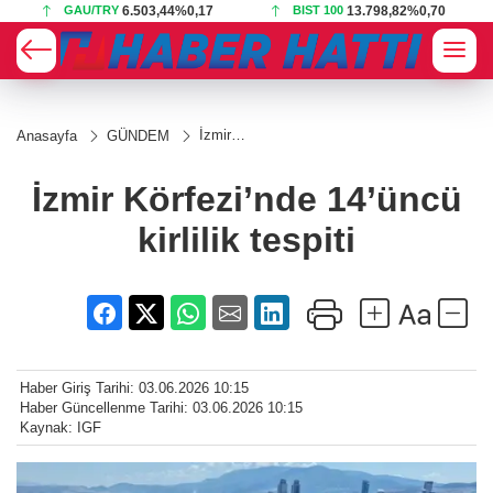
GAU/TRY
6.503,44
%0,17
BIST 100
13.798,82
%0,70
İzmir
Anasayfa
GÜNDEM
Körfezi’nde
14’üncü
kirlilik
İzmir Körfezi’nde 14’üncü
tespiti
kirlilik tespiti
Haber Giriş Tarihi: 03.06.2026 10:15
Haber Güncellenme Tarihi: 03.06.2026 10:15
Kaynak: IGF