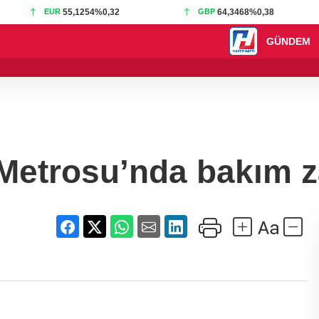
EUR
55,1254
%0,32
GBP
64,3468
%0,38
GÜNDEM
14:22 - Nilüfer’de
 Metrosu’nda bakım 