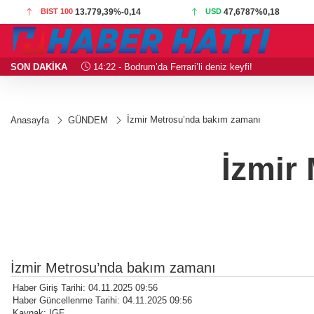
BIST 100
13.779,39
%-0,14
USD
47,6787
%0,18
SON DAKİKA
14:22 - Bodrum’da Ferrari’li deniz keyfi!
İzmir Metrosu’nda bakım zamanı
Anasayfa
GÜNDEM
İzmir
İzmir Metrosu’nda bakım zamanı
Haber Giriş Tarihi: 04.11.2025 09:56
Haber Güncellenme Tarihi: 04.11.2025 09:56
Kaynak: IGF