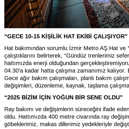
“GECE 10-15 KİŞİLİK HAT EKİBİ ÇALIŞIYOR”
Hat bakımından sorumlu İzmir Metro AŞ Hat ve Ya
çalıştıklarını belirterek, “Gündüz trenlerimiz sef
hattımızda enerji olduğundan gerçekleştiremiyoruz
04.30’a kadar hatta çalışma zamanımız kalıyor. Bu
Gece ağır bakım çalışmaları, planlı bakım çalışma
değişimleri, düzenleme, kaynak, taşlama çalışma
“2025 BİZİM İÇİN YOĞUN BİR SENE OLDU”
Ray bakımı ve değişimlerin süreceğini ifade eden 
oldu. Hattımızda 400 metre civarında ray değiş
göbeklerimiz, makas dillerimiz yedekleriyle deği