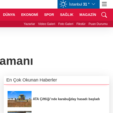
İstanbul
31 °
CHF
59,0083
%0,82
CAD
34,1883
%0,73
DÜNYA
EKONOMİ
SPOR
SAĞLIK
MAGAZİN
 Kent Rehberi ve İmar Durumu Sorgulama yenilendi
Yazarlar
Video Galeri
Foto Galeri
Fikstür
Puan Durumu
zamanı
En Çok Okunan Haberler
ATA Çiftliği’nde karabuğday hasadı başladı