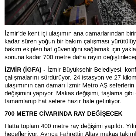
İzmir’de kent içi ulaşımın ana damarlarından biri
kadar süren yoğun bir bakım çalışması yürütülü
bakım ekipleri hat güvenliğini sağlamak için yakl
sonuna kadar 700 metre daha rayın değiştirileceği 
İZMİR (İGFA) -
İzmir Büyükşehir Belediyesi, konfo
çalışmalarını sürdürüyor. 24 istasyon ve 27 kilom
ulaşımının can damarı İzmir Metro AŞ seferlerin b
değişimini yapıyor. Makas değişimi, taşlama gibi 
tamamlanıp hat sefere hazır hale getiriliyor.
700 METRE CİVARINDA RAY DEĞİŞECEK
Hatta toplam 400 metre ray değişimi yapıldı. Yıl
hedefleniyor. Ayrıca Fahrettin Altay makas takım