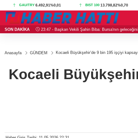
GAU/TRY
6.492,91
%0,01
BIST 100
13.798,82
%0,70
nuşuldu
SON DAKİKA
23:47 - Başkan Vekili Şahin Biba: Bursa'nın geleceğini
Kocaeli Büyükşehir’de 9 bin 195 işçiyi kapsa
Anasayfa
GÜNDEM
Kocaeli Büyükşehir
Haber Giriş Tarihi: 11.05.2026 22:31