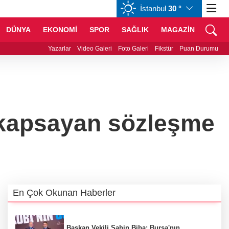
İstanbul
30 °
GBP
63,9539
%-0,04
CHF
58,5984
%0,09
DÜNYA
EKONOMİ
SPOR
SAĞLIK
MAGAZİN
anı Erdoğan, Suudi Arabistan yolcusu
Yazarlar
Video Galeri
Foto Galeri
Fikstür
Puan Durumu
i kapsayan sözleşme
En Çok Okunan Haberler
Başkan Vekili Şahin Biba: Bursa'nın