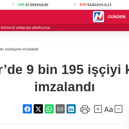
USD
47,5934
%0,05
EUR
54,8141
%-0,13
GÜNDEM
 bütüncül anlayışla planlıyoruz
23:03 - Cumhurbaşk
yan sözleşme imzalandı
’de 9 bin 195 işçiy
imzalandı