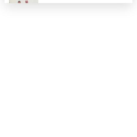
Türkiye ile Vietnam arasında 'hava'da yeni
dönem... Sefer kapasitesi artırıldı
Görevden uzaklaştırılan Utku Caner Çaykara
hakkında tahliye kararı
Fındık alım fiyatları açıklandı... Alımlar 24
Ağustos'ta başlıyor
6 yıl önceki kaçak avın failleri tespit edildi! 5
yaban keçisi için ceza uygulandı