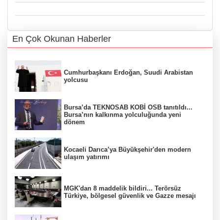
En Çok Okunan Haberler
Cumhurbaşkanı Erdoğan, Suudi Arabistan
yolcusu
Bursa’da TEKNOSAB KOBİ OSB tanıtıldı...
Bursa’nın kalkınma yolculuğunda yeni
dönem
Kocaeli Darıca’ya Büyükşehir'den modern
ulaşım yatırımı
MGK'dan 8 maddelik bildiri... Terörsüz
Türkiye, bölgesel güvenlik ve Gazze mesajı