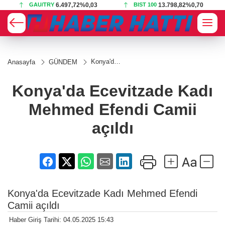
GAU/TRY
6.497,72
%0,03
BIST 100
13.798,82
%0,70
Konya'da
Anasayfa
GÜNDEM
Ecevitzade
Kadı
Mehmed
Konya'da Ecevitzade Kadı
Efendi
Camii
Mehmed Efendi Camii
açıldı
açıldı
Konya'da Ecevitzade Kadı Mehmed Efendi
Camii açıldı
Haber Giriş Tarihi: 04.05.2025 15:43