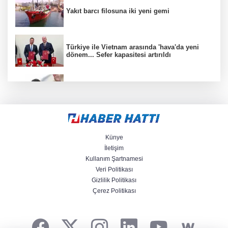
Yakıt barcı filosuna iki yeni gemi
Türkiye ile Vietnam arasında 'hava'da yeni
dönem... Sefer kapasitesi artırıldı
Görevden uzaklaştırılan Utku Caner Çaykara
hakkında tahliye kararı
Fındık alım fiyatları açıklandı... Alımlar 24
Ağustos'ta başlıyor
Künye
İletişim
Kullanım Şartnamesi
6 yıl önceki kaçak avın failleri tespit edildi! 5
Veri Politikası
yaban keçisi için ceza uygulandı
Gizlilik Politikası
Çerez Politikası
Carettalar yeni sezona hırslı başladı