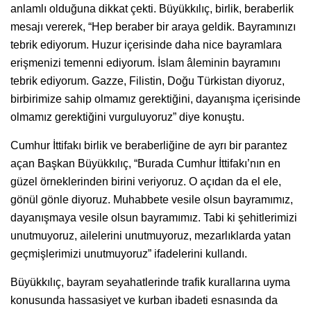
anlamlı olduğuna dikkat çekti. Büyükkılıç, birlik, beraberlik
mesajı vererek, “Hep beraber bir araya geldik. Bayramınızı
tebrik ediyorum. Huzur içerisinde daha nice bayramlara
erişmenizi temenni ediyorum. İslam âleminin bayramını
tebrik ediyorum. Gazze, Filistin, Doğu Türkistan diyoruz,
birbirimize sahip olmamız gerektiğini, dayanışma içerisinde
olmamız gerektiğini vurguluyoruz” diye konuştu.
Cumhur İttifakı birlik ve beraberliğine de ayrı bir parantez
açan Başkan Büyükkılıç, “Burada Cumhur İttifakı’nın en
güzel örneklerinden birini veriyoruz. O açıdan da el ele,
gönül gönle diyoruz. Muhabbete vesile olsun bayramımız,
dayanışmaya vesile olsun bayramımız. Tabi ki şehitlerimizi
unutmuyoruz, ailelerini unutmuyoruz, mezarlıklarda yatan
geçmişlerimizi unutmuyoruz” ifadelerini kullandı.
Büyükkılıç, bayram seyahatlerinde trafik kurallarına uyma
konusunda hassasiyet ve kurban ibadeti esnasında da