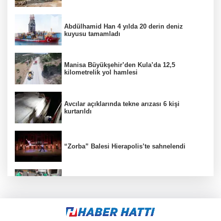
Abdülhamid Han 4 yılda 20 derin deniz
kuyusu tamamladı
Manisa Büyükşehir’den Kula’da 12,5
kilometrelik yol hamlesi
Avcılar açıklarında tekne arızası 6 kişi
kurtarıldı
“Zorba” Balesi Hierapolis’te sahnelendi
Bursa Osmangazi’de pazarlardan aylık 600
ton atık toplanıyor
KOSGEB’den yeşil teknoloji girişimlerine 6,5