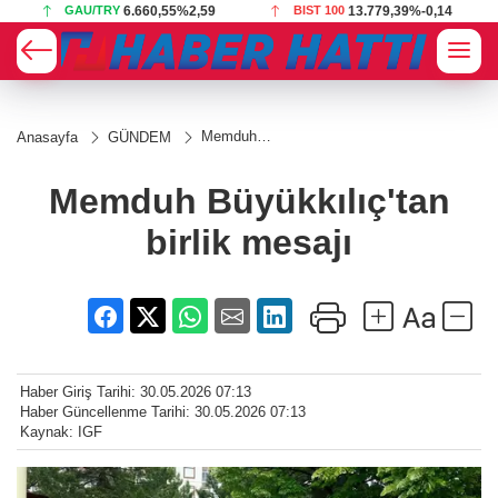
GAU/TRY
6.660,55
%2,59
BIST 100
13.779,39
%-0,14
Memduh
Anasayfa
GÜNDEM
Büyükkılıç'tan
birlik mesajı
Memduh Büyükkılıç'tan
birlik mesajı
Haber Giriş Tarihi: 30.05.2026 07:13
Haber Güncellenme Tarihi: 30.05.2026 07:13
Kaynak: IGF