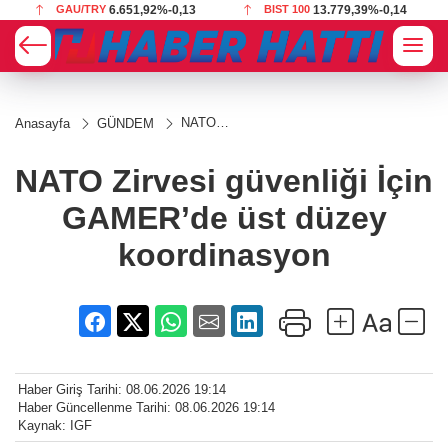
3
BIST 100
13.779,39
%-0,14
USD
47,7063
%0,01
NATO
Anasayfa
GÜNDEM
Zirvesi
güvenliği İçin
GAMER’de
NATO Zirvesi güvenliği İçin
üst düzey
koordinasyon
GAMER’de üst düzey
koordinasyon
Haber Giriş Tarihi: 08.06.2026 19:14
Haber Güncellenme Tarihi: 08.06.2026 19:14
Kaynak: IGF