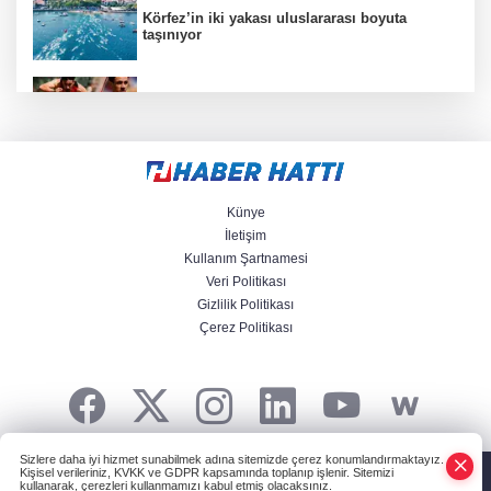
Körfez’in iki yakası uluslararası boyuta
taşınıyor
Aydınlı milli atlet Koray Uygun, U20 Dünya
Şampiyonası’nda yarı finalde
J70 Türkiye Turu 3. ayakta Team Nautique
Yachting şampiyonluğu elde etti
Künye
İletişim
Kullanım Şartnamesi
Veri Politikası
Bursa’da 700 yıllık ruh marşlarla yaşatılıyor
Gizlilik Politikası
Çerez Politikası
Bursa'da rahvan atları şampiyonluğa koştu
Sizlere daha iyi hizmet sunabilmek adına sitemizde çerez konumlandırmaktayız.
HABER YAZILIMI
ve TURKTICARET.NET projesidir Copyright© 2006-2026
Kişisel verileriniz, KVKK ve GDPR kapsamında toplanıp işlenir. Sitemizi
Tüm hakları saklıdır.
kullanarak, çerezleri kullanmamızı kabul etmiş olacaksınız.