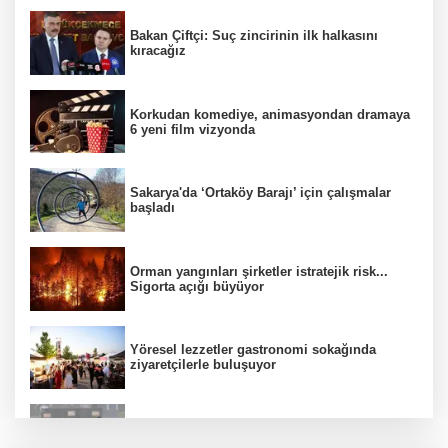
Bakan Çiftçi: Suç zincirinin ilk halkasını
kıracağız
Korkudan komediye, animasyondan dramaya
6 yeni film vizyonda
Sakarya'da ‘Ortaköy Barajı’ için çalışmalar
başladı
Orman yangınları şirketler istratejik risk...
Sigorta açığı büyüyor
Yöresel lezzetler gastronomi sokağında
ziyaretçilerle buluşuyor
Çin’de Dolphin tayfunu için kırmızı alarm!