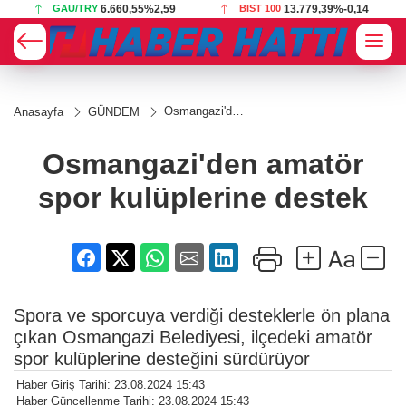
GAU/TRY
6.660,55
%2,59
BIST 100
13.779,39
%-0,14
Osmangazi'den
Anasayfa
GÜNDEM
amatör spor
kulüplerine
destek
Osmangazi'den amatör
spor kulüplerine destek
Spora ve sporcuya verdiği desteklerle ön plana
çıkan Osmangazi Belediyesi, ilçedeki amatör
spor kulüplerine desteğini sürdürüyor
Haber Giriş Tarihi: 23.08.2024 15:43
Haber Güncellenme Tarihi: 23.08.2024 15:43