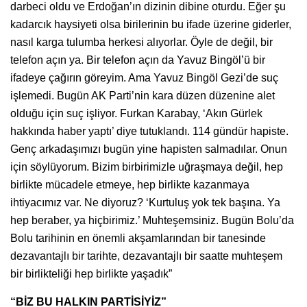
darbeci oldu ve Erdoğan’ın dizinin dibine oturdu. Eğer şu
kadarcık haysiyeti olsa birilerinin bu ifade üzerine giderler,
nasıl karga tulumba herkesi alıyorlar. Öyle de değil, bir
telefon açın ya. Bir telefon açın da Yavuz Bingöl’ü bir
ifadeye çağırın göreyim. Ama Yavuz Bingöl Gezi’de suç
işlemedi. Bugün AK Parti’nin kara düzen düzenine alet
olduğu için suç işliyor. Furkan Karabay, ‘Akın Gürlek
hakkında haber yaptı’ diye tutuklandı. 114 gündür hapiste.
Genç arkadaşımızı bugün yine hapisten salmadılar. Onun
için söylüyorum. Bizim birbirimizle uğraşmaya değil, hep
birlikte mücadele etmeye, hep birlikte kazanmaya
ihtiyacımız var. Ne diyoruz? ‘Kurtuluş yok tek başına. Ya
hep beraber, ya hiçbirimiz.’ Muhteşemsiniz. Bugün Bolu’da
Bolu tarihinin en önemli akşamlarından bir tanesinde
dezavantajlı bir tarihte, dezavantajlı bir saatte muhteşem
bir birlikteliği hep birlikte yaşadık”
“BİZ BU HALKIN PARTİSİYİZ”