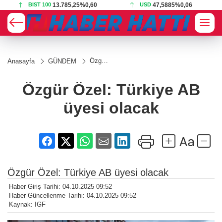
BIST 100
13.785,25
%0,60
USD
47,5885
%0,06
Özgür
Anasayfa
GÜNDEM
Özel:
Türkiye
AB
Özgür Özel: Türkiye AB
üyesi
olacak
üyesi olacak
Özgür Özel: Türkiye AB üyesi olacak
Haber Giriş Tarihi: 04.10.2025 09:52
Haber Güncellenme Tarihi: 04.10.2025 09:52
Kaynak: IGF