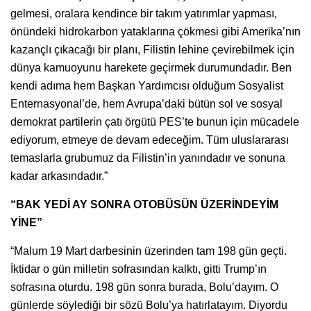
gelmesi, oralara kendince bir takım yatırımlar yapması,
önündeki hidrokarbon yataklarına çökmesi gibi Amerika’nın
kazançlı çıkacağı bir planı, Filistin lehine çevirebilmek için
dünya kamuoyunu harekete geçirmek durumundadır. Ben
kendi adıma hem Başkan Yardımcısı olduğum Sosyalist
Enternasyonal’de, hem Avrupa’daki bütün sol ve sosyal
demokrat partilerin çatı örgütü PES’te bunun için mücadele
ediyorum, etmeye de devam edeceğim. Tüm uluslararası
temaslarla grubumuz da Filistin’in yanındadır ve sonuna
kadar arkasındadır.”
“BAK YEDİ AY SONRA OTOBÜSÜN ÜZERİNDEYİM
YİNE”
“Malum 19 Mart darbesinin üzerinden tam 198 gün geçti.
İktidar o gün milletin sofrasından kalktı, gitti Trump’ın
sofrasına oturdu. 198 gün sonra burada, Bolu’dayım. O
günlerde söylediği bir sözü Bolu’ya hatırlatayım. Diyordu