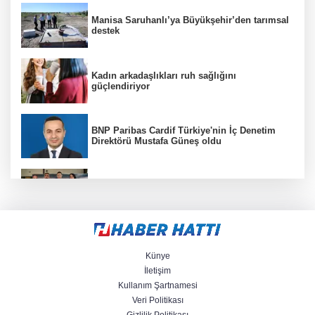
Manisa Saruhanlı’ya Büyükşehir’den tarımsal
destek
Kadın arkadaşlıkları ruh sağlığını
güçlendiriyor
BNP Paribas Cardif Türkiye'nin İç Denetim
Direktörü Mustafa Güneş oldu
Manisa Büyükşehir 'sağlıklı işyeri'
sertifikasına kavuştu
Marmara Adası açıklarında arızalanan tekne
kurtarıldı
Künye
İletişim
Kullanım Şartnamesi
71 ilde dev narkotik operasyonu: 844
Veri Politikası
tutuklama
Gizlilik Politikası