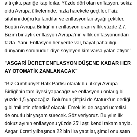
altı çıktı, paniğe kapıldılar. Yüzde dört olan enflasyon, sekiz
oldu Avrupa ülkelerinde, hızla harekete geçtiler. Faiz
silahını doğru kullandılar ve enflasyonları aşağı çektiler.
Bugün Avrupa Birliği’nin enflasyon oranı yıllık yüzde 2,7.
Bizim bir aylık enflasyon Avrupa’nın yıllık enflasyonundan
fazla. Yani ‘Enflasyon her yerde var, hayat pahalılığı
dünyanın sorunudur’ diye söyleyen kim varsa yalan atıyor.”
“ASGARİ ÜCRET ENFLASYON DÜŞENE KADAR HER
AY OTOMATİK ZAMLANACAK”
“Biz Cumhuriyet Halk Partisi olarak bu ülkeyi Avrupa
Birliği’nin tam üyesi yapacağız ve enflasyonu onlar gibi
yüzde 1,5 yapacağız. Bolu’nun çiftçisi de Atatürk’ün dediği
gibi ‘milletin efendisi’ olacak. Emeklisi de asgari ücretlisi
de onurlu bir yaşam sürecek. Söz veriyoruz. Bu yılın ilk
dokuz ayının enflasyonu yüzde 25’i aştı kendi rakamlarıyla.
Asgari ücreti yılbaşında 22 bin lira yaptılar, şimdi onu satın