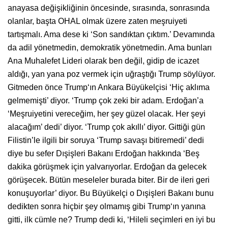
anayasa değişikliğinin öncesinde, sırasında, sonrasında
olanlar, başta OHAL olmak üzere zaten meşruiyeti
tartışmalı. Ama dese ki ‘Son sandıktan çıktım.’ Devamında
da adil yönetmedin, demokratik yönetmedin. Ama bunları
Ana Muhalefet Lideri olarak ben değil, gidip de icazet
aldığı, yan yana poz vermek için uğraştığı Trump söylüyor.
Gitmeden önce Trump‘ın Ankara Büyükelçisi ‘Hiç aklıma
gelmemişti’ diyor. ‘Trump çok zeki bir adam. Erdoğan’a
‘Meşruiyetini vereceğim, her şey güzel olacak. Her şeyi
alacağım’ dedi’ diyor. ‘Trump çok akıllı’ diyor. Gittiği gün
Filistin’le ilgili bir soruya ‘Trump savaşı bitiremedi’ dedi
diye bu sefer Dışişleri Bakanı Erdoğan hakkında ‘Beş
dakika görüşmek için yalvarıyorlar. Erdoğan da gelecek
görüşecek. Bütün meseleler burada biter. Bir de ileri geri
konuşuyorlar’ diyor. Bu Büyükelçi o Dışişleri Bakanı bunu
dedikten sonra hiçbir şey olmamış gibi Trump‘ın yanına
gitti, ilk cümle ne? Trump dedi ki, ‘Hileli seçimleri en iyi bu