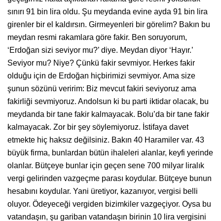
sınırı 91 bin lira oldu. Şu meydanda evine ayda 91 bin lira
girenler bir el kaldırsın. Girmeyenleri bir görelim? Bakın bu
meydan resmi rakamlara göre fakir. Ben soruyorum,
‘Erdoğan sizi seviyor mu?’ diye. Meydan diyor ‘Hayır.’
Seviyor mu? Niye? Çünkü fakir sevmiyor. Herkes fakir
olduğu için de Erdoğan hiçbirimizi sevmiyor. Ama size
şunun sözünü veririm: Biz mevcut fakiri seviyoruz ama
fakirliği sevmiyoruz. Andolsun ki bu parti iktidar olacak, bu
meydanda bir tane fakir kalmayacak. Bolu’da bir tane fakir
kalmayacak. Zor bir şey söylemiyoruz. İstifaya davet
etmekte hiç haksız değilsiniz. Bakın 40 Haramiler var. 43
büyük firma, bunlardan bütün ihaleleri alanlar, keyfi yerinde
olanlar. Bütçeye bunlar için geçen sene 700 milyar liralık
vergi gelirinden vazgeçme parası koydular. Bütçeye bunun
hesabını koydular. Yani üretiyor, kazanıyor, vergisi belli
oluyor. Ödeyeceği vergiden bizimkiler vazgeçiyor. Oysa bu
vatandaşın, şu gariban vatandaşın birinin 10 lira vergisini