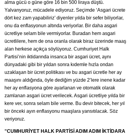
alma gücü o güne göre 16 bin 500 liraya düştü.
Yalvarıyoruz, mücadele ediyoruz. Seçimde ‘Asgari ücrete
dört kez zam yapabiliriz’ diyenler yılda bir sefer biliyorlar,
onu da enflasyonun altında veriyorlar. Bir daha asgari
ücretliye selam bile vermiyorlar. Buradan hem asgari
ücretlilere, hem de ona oranla olarak biraz üzerinde maaş
alan herkese açıkça söylüyoruz. Cumhuriyet Halk
Partisi’nin iktidarında insanca bir asgari ücret, aynı
dünyadaki gibi bir yıldan sonra kıdemle hızla ondan
uzaklaşan bir ücret politikası ve bu asgari ücretle her ay
maaşını aldığında, öyle dediğim yüzde 2’lere inene kadar
her ay enflasyona göre ayarlanan ve otomatik olarak
zamlanan asgari ücret verilecek. Asgari ücretliye yılda bir
kere ver, sonra selam bile verme. Bu devir bitecek, her yıl
bir önceki ayın enflasyonu maaşlara yansıtılacak. Söz
veriyoruz.
“CUMHURİYET HALK PARTİSİ ADIM ADIM İKTİDARA