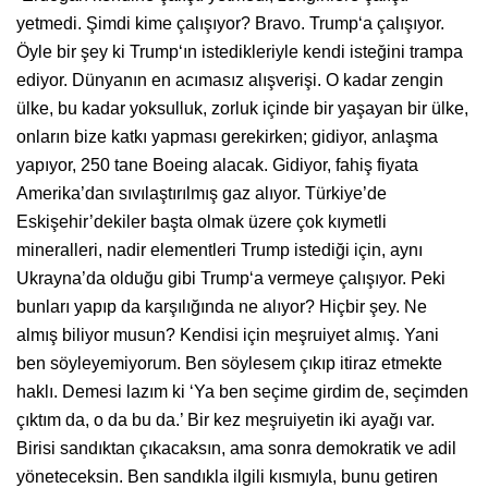
yetmedi. Şimdi kime çalışıyor? Bravo. Trump‘a çalışıyor.
Öyle bir şey ki Trump‘ın istedikleriyle kendi isteğini trampa
ediyor. Dünyanın en acımasız alışverişi. O kadar zengin
ülke, bu kadar yoksulluk, zorluk içinde bir yaşayan bir ülke,
onların bize katkı yapması gerekirken; gidiyor, anlaşma
yapıyor, 250 tane Boeing alacak. Gidiyor, fahiş fiyata
Amerika’dan sıvılaştırılmış gaz alıyor. Türkiye’de
Eskişehir’dekiler başta olmak üzere çok kıymetli
mineralleri, nadir elementleri Trump istediği için, aynı
Ukrayna’da olduğu gibi Trump‘a vermeye çalışıyor. Peki
bunları yapıp da karşılığında ne alıyor? Hiçbir şey. Ne
almış biliyor musun? Kendisi için meşruiyet almış. Yani
ben söyleyemiyorum. Ben söylesem çıkıp itiraz etmekte
haklı. Demesi lazım ki ‘Ya ben seçime girdim de, seçimden
çıktım da, o da bu da.’ Bir kez meşruiyetin iki ayağı var.
Birisi sandıktan çıkacaksın, ama sonra demokratik ve adil
yöneteceksin. Ben sandıkla ilgili kısmıyla, bunu getiren