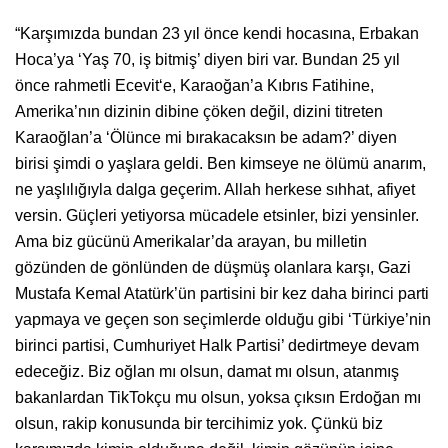
“Karşımızda bundan 23 yıl önce kendi hocasına, Erbakan
Hoca’ya ‘Yaş 70, iş bitmiş’ diyen biri var. Bundan 25 yıl
önce rahmetli Ecevit‘e, Karaoğan’a Kıbrıs Fatihine,
Amerika’nın dizinin dibine çöken değil, dizini titreten
Karaoğlan’a ‘Ölünce mi bırakacaksın be adam?’ diyen
birisi şimdi o yaşlara geldi. Ben kimseye ne ölümü anarım,
ne yaşlılığıyla dalga geçerim. Allah herkese sıhhat, afiyet
versin. Güçleri yetiyorsa mücadele etsinler, bizi yensinler.
Ama biz gücünü Amerikalar’da arayan, bu milletin
gözünden de gönlünden de düşmüş olanlara karşı, Gazi
Mustafa Kemal Atatürk’ün partisini bir kez daha birinci parti
yapmaya ve geçen son seçimlerde olduğu gibi ‘Türkiye’nin
birinci partisi, Cumhuriyet Halk Partisi’ dedirtmeye devam
edeceğiz. Biz oğlan mı olsun, damat mı olsun, atanmış
bakanlardan TikTokçu mu olsun, yoksa çıksın Erdoğan mı
olsun, rakip konusunda bir tercihimiz yok. Çünkü biz