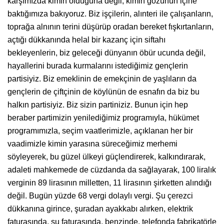
karşımızda kimin olduğuna değil, kimin gözünün içine
baktığımıza bakıyoruz. Biz işçilerin, alınteri ile çalışanların,
toprağa alnının terini düşürüp oradan bereket fışkırtanların,
açtığı dükkanında helal bir kazanç için siftahı
bekleyenlerin, biz geleceği dünyanın öbür ucunda değil,
hayallerini burada kurmalarını istediğimiz gençlerin
partisiyiz. Biz emeklinin de emekçinin de yaşlıların da
gençlerin de çiftçinin de köylünün de esnafın da biz bu
halkın partisiyiz. Biz sizin partiniziz. Bunun için hep
beraber partimizin yenilediğimiz programıyla, hükümet
programımızla, seçim vaatlerimizle, açıklanan her bir
vaadimizle kimin yarasına süreceğimiz merhemi
söyleyerek, bu güzel ülkeyi güçlendirerek, kalkındırarak,
adaleti mahkemede de cüzdanda da sağlayarak, 100 liralık
verginin 89 lirasının milletten, 11 lirasının şirketten alındığı
değil. Bugün yüzde 68 vergi dolaylı vergi. Şu çerezci
dükkanına girince, şuradan ayakkabı alırken, elektrik
faturasında, su faturasında, benzinde, telefonda fabrikatörle