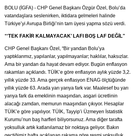
BOLU (İGFA) - CHP Genel Başkanı Özgür Özel, Bolu’da
vatandaşlara seslenirken, iktidara gelmeleri halinde
Türkiye’yi Avrupa Birliği’nin tam üyesi yapma sözü verdi.
“‘TEK FAKİR KALMAYACAK’ LAFI BOŞ LAF DEĞİL”
CHP Genel Başkanı Özel, “Bir yandan Bolu’ya
yaptıklarımız, yapılanlar, yapılmayanlar; haklılar, haksızlar.
Ama bir yandan da hayat devam ediyor. Bugün enflasyon
rakamları açıklandı. TÜİK’e göre enflasyon aylık yüzde 3,2.
yıllık yüzde 33. Ama gerçek enflasyon ENAG ölçtüğünde
yıllık yüzde 63. Arada yarı yarıya fark var. Maalesef bu yarı
yarıya fark da emeklinin maaşından, asgari ücretlinin
alacağı zamdan, memurun maaşından çıkıyor. Hesaplar
TÜİK’e göre yapılıyor. TÜİK, Tayyip’i Üzmeyen İstatistik
Kurumu’nun baş harfleri biliyorsunuz. Ama diğer tarafta
yoksulluk artık katlanılamaz bir noktaya geliyor. Bakın
geçtiğimiz hafta açıklanan rakama göre resmi yoksulluk