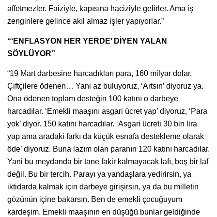
affetmezler. Faiziyle, kapısına haciziyle gelirler. Ama iş
zenginlere gelince akıl almaz işler yapıyorlar.”
“‘ENFLASYON HER YERDE’ DİYEN YALAN
SÖYLÜYOR”
“19 Mart darbesine harcadıkları para, 160 milyar dolar.
Çiftçilere ödenen… Yani az buluyoruz, ‘Artsın’ diyoruz ya.
Ona ödenen toplam desteğin 100 katını o darbeye
harcadılar. ‘Emekli maaşını asgari ücret yap’ diyoruz, ‘Para
yok’ diyor. 150 katını harcadılar. ‘Asgari ücreti 30 bin lira
yap ama aradaki farkı da küçük esnafa destekleme olarak
öde’ diyoruz. Buna lazım olan paranın 120 katını harcadılar.
Yani bu meydanda bir tane fakir kalmayacak lafı, boş bir laf
değil. Bu bir tercih. Parayı ya yandaşlara yedirirsin, ya
iktidarda kalmak için darbeye girişirsin, ya da bu milletin
gözünün içine bakarsın. Ben de emekli çocuğuyum
kardeşim. Emekli maaşının en düşüğü bunlar geldiğinde