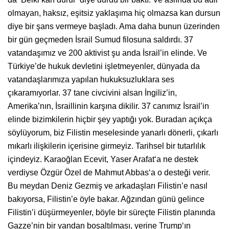
olmayan, haksız, eşitsiz yaklaşıma hiç olmazsa kan dursun
diye bir şans vermeye başladı. Ama daha bunun üzerinden
bir gün geçmeden İsrail Sumud filosuna saldırdı. 37
vatandaşımız ve 200 aktivist şu anda İsrail’in elinde. Ve
Türkiye’de hukuk devletini işletmeyenler, dünyada da
vatandaşlarımıza yapılan hukuksuzluklara ses
çıkaramıyorlar. 37 tane civcivini alsan İngiliz’in,
Amerika’nın, İsraillinin karşına dikilir. 37 canımız İsrail’in
elinde bizimkilerin hiçbir şey yaptığı yok. Buradan açıkça
söylüyorum, biz Filistin meselesinde yanarlı dönerli, çıkarlı
mıkarlı ilişkilerin içerisine girmeyiz. Tarihsel bir tutarlılık
içindeyiz. Karaoğlan Ecevit, Yaser Arafat‘a ne destek
verdiyse Özgür Özel de Mahmut Abbas‘a o desteği verir.
Bu meydan Deniz Gezmiş ve arkadaşları Filistin’e nasıl
bakıyorsa, Filistin’e öyle bakar. Ağzından günü gelince
Filistin’i düşürmeyenler, böyle bir süreçte Filistin planında
Gazze’nin bir yandan boşaltılması, yerine Trump‘ın