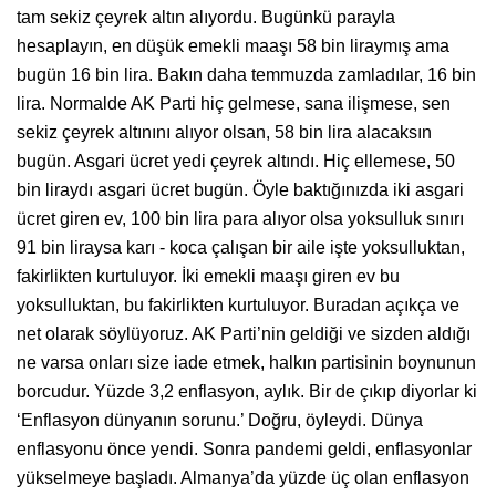
tam sekiz çeyrek altın alıyordu. Bugünkü parayla
hesaplayın, en düşük emekli maaşı 58 bin liraymış ama
bugün 16 bin lira. Bakın daha temmuzda zamladılar, 16 bin
lira. Normalde AK Parti hiç gelmese, sana ilişmese, sen
sekiz çeyrek altınını alıyor olsan, 58 bin lira alacaksın
bugün. Asgari ücret yedi çeyrek altındı. Hiç ellemese, 50
bin liraydı asgari ücret bugün. Öyle baktığınızda iki asgari
ücret giren ev, 100 bin lira para alıyor olsa yoksulluk sınırı
91 bin liraysa karı - koca çalışan bir aile işte yoksulluktan,
fakirlikten kurtuluyor. İki emekli maaşı giren ev bu
yoksulluktan, bu fakirlikten kurtuluyor. Buradan açıkça ve
net olarak söylüyoruz. AK Parti’nin geldiği ve sizden aldığı
ne varsa onları size iade etmek, halkın partisinin boynunun
borcudur. Yüzde 3,2 enflasyon, aylık. Bir de çıkıp diyorlar ki
‘Enflasyon dünyanın sorunu.’ Doğru, öyleydi. Dünya
enflasyonu önce yendi. Sonra pandemi geldi, enflasyonlar
yükselmeye başladı. Almanya’da yüzde üç olan enflasyon