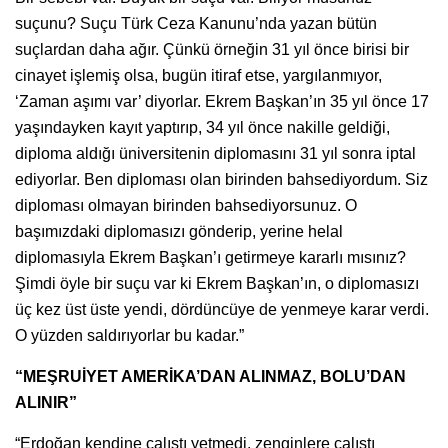
suçunu? Suçu Türk Ceza Kanunu’nda yazan bütün
suçlardan daha ağır. Çünkü örneğin 31 yıl önce birisi bir
cinayet işlemiş olsa, bugün itiraf etse, yargılanmıyor,
‘Zaman aşımı var’ diyorlar. Ekrem Başkan’ın 35 yıl önce 17
yaşındayken kayıt yaptırıp, 34 yıl önce nakille geldiği,
diploma aldığı üniversitenin diplomasını 31 yıl sonra iptal
ediyorlar. Ben diploması olan birinden bahsediyordum. Siz
diploması olmayan birinden bahsediyorsunuz. O
başımızdaki diplomasızı gönderip, yerine helal
diplomasıyla Ekrem Başkan’ı getirmeye kararlı mısınız?
Şimdi öyle bir suçu var ki Ekrem Başkan’ın, o diplomasızı
üç kez üst üste yendi, dördüncüye de yenmeye karar verdi.
O yüzden saldırıyorlar bu kadar.”
“MEŞRUİYET AMERİKA’DAN ALINMAZ, BOLU’DAN
ALINIR”
“Erdoğan kendine çalıştı yetmedi, zenginlere çalıştı