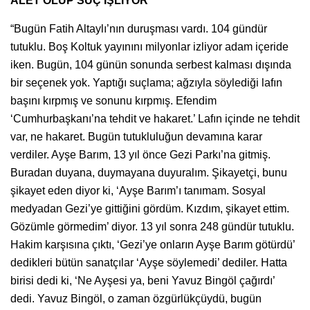
ALET OLUP SUÇ İŞLİYOR”
“Bugün Fatih Altaylı’nın duruşması vardı. 104 gündür
tutuklu. Boş Koltuk yayınını milyonlar izliyor adam içeride
iken. Bugün, 104 günün sonunda serbest kalması dışında
bir seçenek yok. Yaptığı suçlama; ağzıyla söylediği lafın
başını kırpmış ve sonunu kırpmış. Efendim
‘Cumhurbaşkanı’na tehdit ve hakaret.’ Lafın içinde ne tehdit
var, ne hakaret. Bugün tutukluluğun devamına karar
verdiler. Ayşe Barım, 13 yıl önce Gezi Parkı’na gitmiş.
Buradan duyana, duymayana duyuralım. Şikayetçi, bunu
şikayet eden diyor ki, ‘Ayşe Barım’ı tanımam. Sosyal
medyadan Gezi’ye gittiğini gördüm. Kızdım, şikayet ettim.
Gözümle görmedim’ diyor. 13 yıl sonra 248 gündür tutuklu.
Hakim karşısına çıktı, ‘Gezi’ye onların Ayşe Barım götürdü’
dedikleri bütün sanatçılar ‘Ayşe söylemedi’ dediler. Hatta
birisi dedi ki, ‘Ne Ayşesi ya, beni Yavuz Bingöl çağırdı’
dedi. Yavuz Bingöl, o zaman özgürlükçüydü, bugün