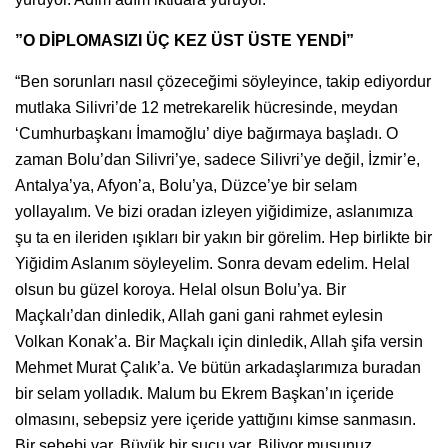
”O DİPLOMASIZI ÜÇ KEZ ÜST ÜSTE YENDİ”
“Ben sorunları nasıl çözeceğimi söyleyince, takip ediyordur
mutlaka Silivri’de 12 metrekarelik hücresinde, meydan
‘Cumhurbaşkanı İmamoğlu’ diye bağırmaya başladı. O
zaman Bolu’dan Silivri’ye, sadece Silivri’ye değil, İzmir’e,
Antalya’ya, Afyon’a, Bolu’ya, Düzce’ye bir selam
yollayalım. Ve bizi oradan izleyen yiğidimize, aslanımıza
şu ta en ileriden ışıkları bir yakın bir görelim. Hep birlikte bir
Yiğidim Aslanım söyleyelim. Sonra devam edelim. Helal
olsun bu güzel koroya. Helal olsun Bolu’ya. Bir
Maçkalı’dan dinledik, Allah gani gani rahmet eylesin
Volkan Konak’a. Bir Maçkalı için dinledik, Allah şifa versin
Mehmet Murat Çalık’a. Ve bütün arkadaşlarımıza buradan
bir selam yolladık. Malum bu Ekrem Başkan’ın içeride
olmasını, sebepsiz yere içeride yattığını kimse sanmasın.
Bir sebebi var. Büyük bir suçu var. Biliyor musunuz