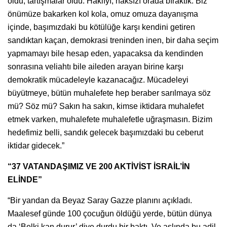
oldu, tartışmalar oldu. Haklıyı, haksızı orada bıraktık. Biz
önümüze bakarken kol kola, omuz omuza dayanışma
içinde, başımızdaki bu kötülüğe karşı kendini getiren
sandıktan kaçan, demokrasi treninden inen, bir daha seçim
yapmamayı bile hesap eden, yapacaksa da kendinden
sonrasına veliahtı bile aileden arayan birine karşı
demokratik mücadeleyle kazanacağız. Mücadeleyi
büyütmeye, bütün muhalefete hep beraber sarılmaya söz
mü? Söz mü? Sakın ha sakın, kimse iktidara muhalefet
etmek varken, muhalefete muhalefetle uğraşmasın. Bizim
hedefimiz belli, sandık gelecek başımızdaki bu ceberut
iktidar gidecek.”
“37 VATANDAŞIMIZ VE 200 AKTİVİST İSRAİL’İN
ELİNDE”
“Bir yandan da Beyaz Saray Gazze planını açıkladı.
Maalesef günde 100 çocuğun öldüğü yerde, bütün dünya
da ‘Belki kan durur’ diye durdu bir baktı. Ve aslında bu adil