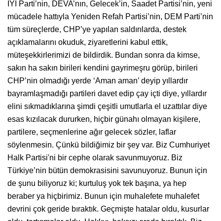
İYİ Parti’nin, DEVA’nın, Gelecek’in, Saadet Partisi’nin, yeni
mücadele hattıyla Yeniden Refah Partisi’nin, DEM Parti’nin
tüm süreçlerde, CHP’ye yapılan saldırılarda, destek
açıklamalarını okuduk, ziyaretlerini kabul ettik,
müteşekkirlerimizi de bildirdik. Bundan sonra da kimse,
sakın ha sakın birileri kendini gayrimeşru görüp, birileri
CHP’nin olmadığı yerde ‘Aman aman’ deyip yıllardır
bayramlaşmadığı partileri davet edip çay içti diye, yıllardır
elini sıkmadıklarına şimdi çeşitli umutlarla el uzattılar diye
esas kızılacak dururken, hiçbir günahı olmayan kişilere,
partilere, seçmenlerine ağır gelecek sözler, laflar
söylenmesin. Çünkü bildiğimiz bir şey var. Biz Cumhuriyet
Halk Partisi'ni bir cephe olarak savunmuyoruz. Biz
Türkiye’nin bütün demokrasisini savunuyoruz. Bunun için
de şunu biliyoruz ki; kurtuluş yok tek başına, ya hep
beraber ya hiçbirimiz. Bunun için muhalefete muhalefet
devrini çok geride bıraktık. Geçmişte hatalar oldu, kusurlar