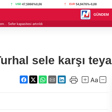
USD
47,5866
%0,06
EUR
54,9476
%-0,08
GÜNDEM
... Sefer kapasitesi artırıldı
19:01 - Görevden u
Turhal sele karşı tey