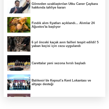
Görevden uzaklaştırılan Utku Caner Çaykara
hakkında tahliye kararı
Fındık alım fiyatları açıklandı... Alımlar 24
Ağustos'ta başlıyor
6 yıl önceki kaçak avın failleri tespit edildi! 5
yaban keçisi için ceza uygulandı
Carettalar yeni sezona hırslı başladı
Balıkesir'de Kepsut’a Kent Lokantası ve
altyapı desteği
CHP Grup Başkanvekili Kılıç’tan
'silahsızlanma' vurgusu