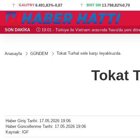
GAU/TRY
6.491,83
%-0,07
BIST 100
13.798,82
%0,70
SON DAKİKA
19:01 - Türkiye ile Vietnam arasında 'hava'da yeni dönem
Tokat Turhal sele karşı teyakkuzda
Anasayfa
GÜNDEM
Tokat 
Haber Giriş Tarihi: 17.05.2026 19:06
Haber Güncellenme Tarihi: 17.05.2026 19:06
Kaynak: IGF