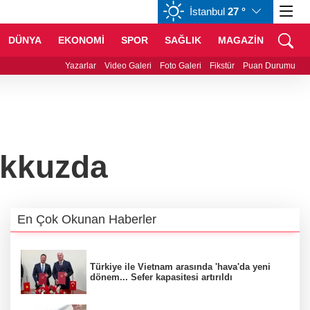
İstanbul
27 °
GBP
64,1651
%0,17
CHF
58,5580
%-0,62
DÜNYA
EKONOMİ
SPOR
SAĞLIK
MAGAZİN
zaklaştırılan Utku Caner Çaykara hakkında tahliye kararı
Yazarlar
Video Galeri
Foto Galeri
Fikstür
Puan Durumu
akkuzda
En Çok Okunan Haberler
Türkiye ile Vietnam arasında 'hava'da yeni
dönem... Sefer kapasitesi artırıldı