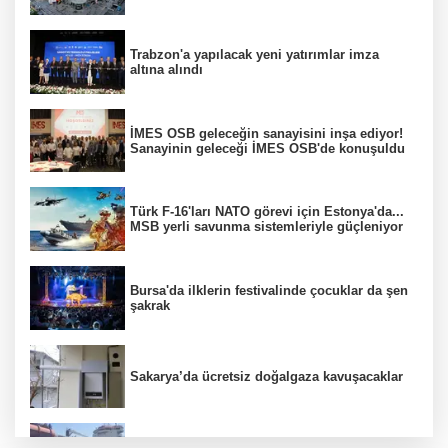
Trabzon'a yapılacak yeni yatırımlar imza
altına alındı
İMES OSB geleceğin sanayisini inşa ediyor!
Sanayinin geleceği İMES OSB'de konuşuldu
Türk F-16'ları NATO görevi için Estonya'da...
MSB yerli savunma sistemleriyle güçleniyor
Bursa'da ilklerin festivalinde çocuklar da şen
şakrak
Sakarya’da ücretsiz doğalgaza kavuşacaklar
Yalova'da makine arızası yapan tanker