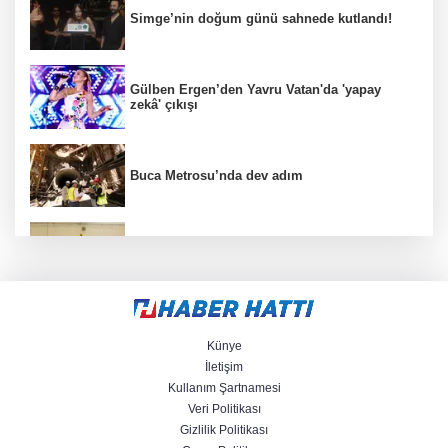
Simge’nin doğum günü sahnede kutlandı!
Gülben Ergen’den Yavru Vatan'da 'yapay
zekâ' çıkışı
Buca Metrosu’nda dev adım
Filenin Sultanları, İzmirli çocuklara ilham
oluyor
Mersin’de çocuklar trafik kurallarını
öğreniyor
Künye
İletişim
Kullanım Şartnamesi
Büyükelçiliklerde değişim... 4 ülkeye yeni
Veri Politikası
atama
Gizlilik Politikası