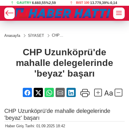
GAU/TRY
6.660,55
%2,59
BIST 100
13.779,39
%-0,14
CHP
Anasayfa
SİYASET
Uzunköprü'de
mahalle
delegelerinde
CHP Uzunköprü'de
'beyaz'
başarı
mahalle delegelerinde
'beyaz' başarı
CHP Uzunköprü'de mahalle delegelerinde
'beyaz' başarı
Haber Giriş Tarihi: 01.09.2025 18:42