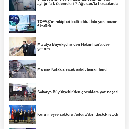
aylığı fark ödemeleri 7 Ağustos'ta hesaplarda
TOFAŞ’ın rakipleri belli oldu! İşte yeni sezon
fikstürü
Malatya Büyükşehir’den Hekimhan’a dev
yatırım
Manisa Kula'da sıcak asfalt tamamlandı
Sakarya Büyükşehir'den çocuklara yaz neşesi
Kuru meyve sektörü Ankara’dan destek istedi