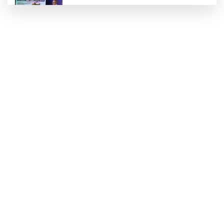
Teröristler teslim olmaya devam ediyor...
Hudutlarda 490 kişi yakalandı
Bursa İnegöl'ün lezzetleri vitrine çıkıyor
Muğla Seydikemer'de yangın sonrası
seferberlik
CHP'li Sarıbal'dan orman yangınları ve tarım
politikalarına eleştiri