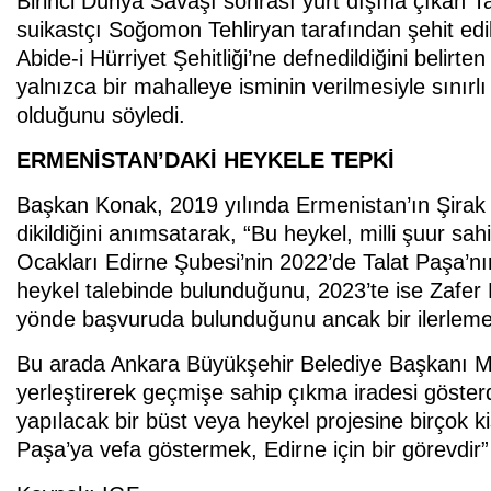
Birinci Dünya Savaşı sonrası yurt dışına çıkan T
suikastçı Soğomon Tehliryan tarafından şehit edild
Abide-i Hürriyet Şehitliği’ne defnedildiğini belirt
yalnızca bir mahalleye isminin verilmesiyle sınırl
olduğunu söyledi.
ERMENİSTAN’DAKİ HEYKELE TEPKİ
Başkan Konak, 2019 yılında Ermenistan’ın Şirak 
dikildiğini anımsatarak, “Bu heykel, milli şuur s
Ocakları Edirne Şubesi’nin 2022’de Talat Paşa’n
heykel talebinde bulunduğunu, 2023’te ise Zafer Pa
yönde başvuruda bulunduğunu ancak bir ilerleme 
Bu arada Ankara Büyükşehir Belediye Başkanı Ma
yerleştirerek geçmişe sahip çıkma iradesi göster
yapılacak bir büst veya heykel projesine birçok k
Paşa’ya vefa göstermek, Edirne için bir görevdir”