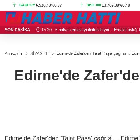
GAU/TRY
6.520,43
%0,37
BIST 100
13.769,38
%0,48
SON DAKİKA
15:20 - 6 milyon emekliyi ilgilendiriyor... Emekli aylığ
Edirne'de Zafer'den 'Talat Paşa' çağrısı... Edir
Anasayfa
SİYASET
Edirne'de Zafer'de
Edirne'de Zafer'den 'Talat Paşa' çağrısı... Edirne