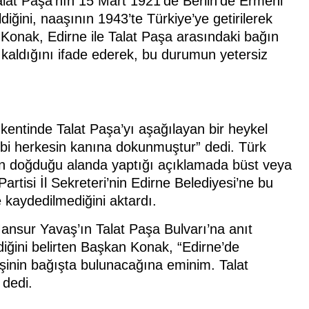
alat Paşa’nın 15 Mart 1921’de Berlin’de Ermeni
iğini, naaşının 1943’te Türkiye’ye getirilerek
en Konak, Edirne ile Talat Paşa arasındaki bağın
ı kaldığını ifade ederek, bu durumun yetersiz
kentinde Talat Paşa’yı aşağılayan bir heykel
ahibi herkesin kanına dokunmuştur” dedi. Türk
ın doğduğu alanda yaptığı açıklamada büst veya
rtisi İl Sekreteri’nin Edirne Belediyesi’ne bu
kaydedilmediğini aktardı.
nsur Yavaş’ın Talat Paşa Bulvarı’na anıt
diğini belirten Başkan Konak, “Edirne’de
işinin bağışta bulunacağına eminim. Talat
 dedi.