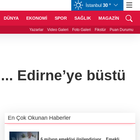
İstanbul
30 °
GBP
64,2417
%0,26
CHF
58,7662
%-0,27
DÜNYA
EKONOMİ
SPOR
SAĞLIK
MAGAZİN
ipleri belli oldu! İşte yeni sezon fikstürü
Yazarlar
Video Galeri
Foto Galeri
Fikstür
Puan Durumu
... Edirne’ye büstü
En Çok Okunan Haberler
6 milyon emekliyi ilgilendiriyor... Emekli