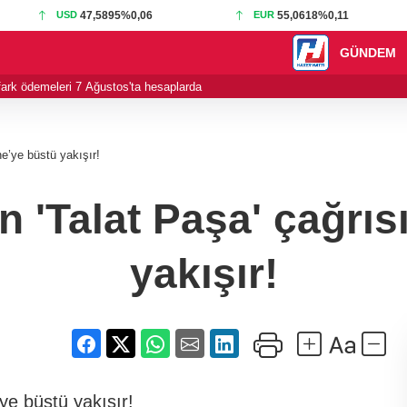
USD
47,5895
%0,06
EUR
55,0618
%0,11
GÜNDEM
ı fark ödemeleri 7 Ağustos'ta hesaplarda
15:20 - TOFAŞ’ın rak
ne’ye büstü yakışır!
n 'Talat Paşa' çağrısı
yakışır!
’ye büstü yakışır!