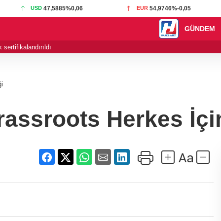
USD
47,5885
%0,06
EUR
54,9746
%-0,05
GÜNDEM
sertifikalandırıldı
18:02 - Gürsel Tekin
ği
rassroots Herkes İçi