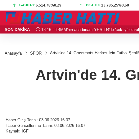
GAU/TRY
6.514,78
%0,29
BIST 100
13.785,25
%0,60
SON DAKİKA
18:16 - TBMM'nin ana binası YES-TR'de 'çok iyi' olarak 
Artvin'de 14. Grassroots Herkes İçin Futbol Şenli
Anasayfa
SPOR
Artvin'de 14. G
Haber Giriş Tarihi: 03.06.2026 16:07
Haber Güncellenme Tarihi: 03.06.2026 16:07
Kaynak: IGF