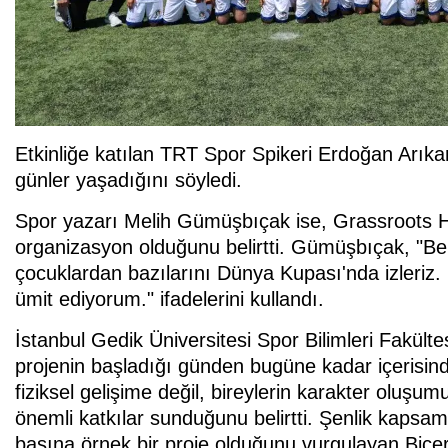
Etkinliğe katılan TRT Spor Spikeri Erdoğan Arıka
günler yaşadığını söyledi.
Spor yazarı Melih Gümüşbıçak ise, Grassroots Her
organizasyon olduğunu belirtti. Gümüşbıçak, "Bel
çocuklardan bazılarını Dünya Kupası'nda izleriz.
ümit ediyorum." ifadelerini kullandı.
İstanbul Gedik Üniversitesi Spor Bilimleri Fakült
projenin başladığı günden bugüne kadar içerisind
fiziksel gelişime değil, bireylerin karakter oluş
önemli katkılar sunduğunu belirtti. Şenlik kapsa
başına örnek bir proje olduğunu vurgulayan Biçer