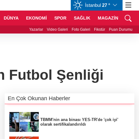
İstanbul
27 °
GBP
64,1812
%0,15
CHF
58,5999
%-0,55
DÜNYA
EKONOMİ
SPOR
SAĞLIK
MAGAZİN
’den 'tutarlılık' mesajı... Tarihi meselelerde pusula net olmalı
Yazarlar
Video Galeri
Foto Galeri
Fikstür
Puan Durumu
n Futbol Şenliği
En Çok Okunan Haberler
TBMM'nin ana binası YES-TR'de 'çok iyi'
olarak sertifikalandırıldı