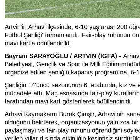
Artvin'in Arhavi ilçesinde, 6-10 yaş arası 200 öğr
Futbol Şenliği' tamamlandı. Fair-play ruhunun ön
mavi kartla ödüllendirildi.
Bayram SARAYOĞLU / ARTVİN (İGFA) -
Arhav
Belediyesi, Gençlik ve Spor ile Milli Eğitim müdürl
organize edilen şenliğin kapanış programına, 6-10
Şenliğin 14'üncü sezonunun 6. etabında, kız ve 
mücadele etti. Maç esnasında fair-play kurallar
tarafından mavi kart gösterilerek ödüllendirildi.
Arhavi Kaymakamı Burak Çimşir, Arhavi'nin sanat, 
olduğunu belirterek, organizasyonun yalnızca bir f
paylaşmayı ve fair-play ruhunu öğrendiğini söyl
verilen yıllar dışında etkinliğin kesintisiz sürdü