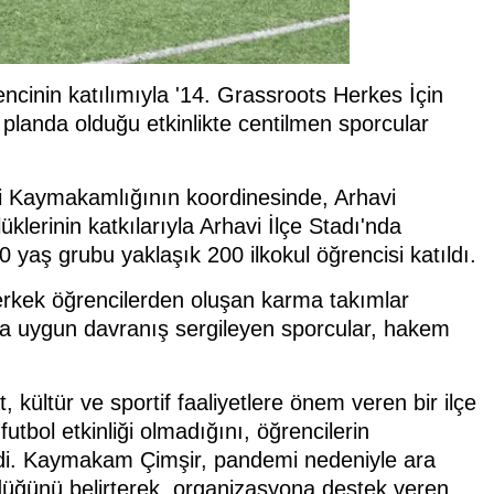
encinin katılımıyla '14. Grassroots Herkes İçin
 planda olduğu etkinlikte centilmen sporcular
i Kaymakamlığının koordinesinde, Arhavi
üklerinin katkılarıyla Arhavi İlçe Stadı'nda
 yaş grubu yaklaşık 200 ilkokul öğrencisi katıldı.
erkek öğrencilerden oluşan karma takımlar
ına uygun davranış sergileyen sporcular, hakem
kültür ve sportif faaliyetlere önem veren bir ilçe
utbol etkinliği olmadığını, öğrencilerin
edi. Kaymakam Çimşir, pandemi nedeniyle ara
rüldüğünü belirterek, organizasyona destek veren