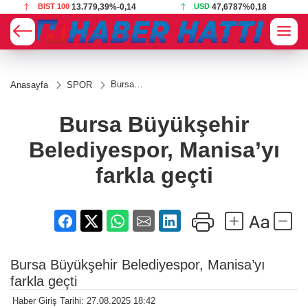
BIST 100
13.779,39
%-0,14
USD
47,6787
%0,18
Bursa
Anasayfa
SPOR
Büyükşehir
Belediyespor,
Manisa’yı
Bursa Büyükşehir
farkla geçti
Belediyespor, Manisa’yı
farkla geçti
Bursa Büyükşehir Belediyespor, Manisa’yı
farkla geçti
Haber Giriş Tarihi: 27.08.2025 18:42