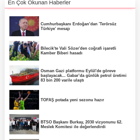
En Çok Okunan Haberler
Cumhurbaşkanı Erdoğan’dan 'Terörsüz
Türkiye' mesajı
Bilecik'te Vali Sözer'den coğrafi işaretli
Kamber Biberi hasadı
Osman Gazi platformu Eylül'de göreve
başlayacak... Gabar’da günlük petrol üretimi
83 bin 200 varile ulaştı
TOFAŞ potada yeni sezonu hazır
BTSO Başkanı Burkay, 2030 vizyonunu 62.
Meslek Komitesi ile değerlendirdi