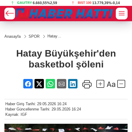
GAU/TRY
6.660,55
%2,59
BIST 100
13.779,39
%-0,14
Hatay
Anasayfa
SPOR
Büyükşehir'den
basketbol
şöleni
Hatay Büyükşehir'den
basketbol şöleni
Haber Giriş Tarihi: 29.05.2026 16:24
Haber Güncellenme Tarihi: 29.05.2026 16:24
Kaynak: IGF