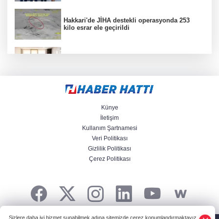
Hakkari'de JİHA destekli operasyonda 253
kilo esrar ele geçirildi
Keşan Kent Konseyi'nden muhtarlara nezaket
ziyareti
İstanbul Maltepe’de çocuklar kitapların renkli
dünyasında
Künye
İletişim
Kullanım Şartnamesi
Veri Politikası
Edirne Keşan’dan Elazığ'a gönül köprüsü
Gizlilik Politikası
Çerez Politikası
Keşan'da 177 milyon liralık yeni Hükümet
Konağı'nın temeli atıldı
Sizlere daha iyi hizmet sunabilmek adına sitemizde çerez konumlandırmaktayız.