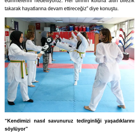
edinmelerini hedefliyoruz. Her birinin koluna altın bilezik
takarak hayatlarına devam ettireceğiz” diye konuştu.
“Kendimizi nasıl savunuruz tedirginliği yaşadıklarını
söylüyor”