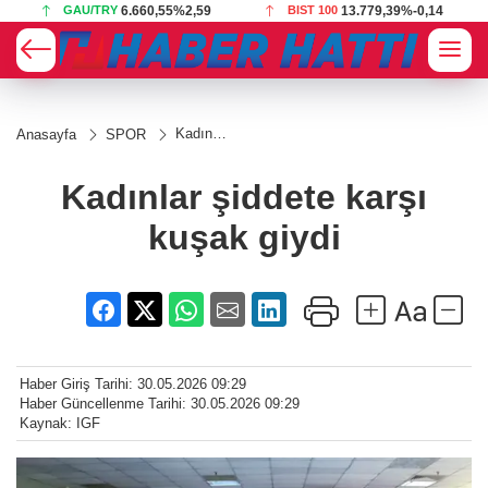
BIST 100
13.779,39
%-0,14
USD
47,6787
%0,18
Kadınlar
Anasayfa
SPOR
şiddete
karşı
kuşak
Kadınlar şiddete karşı
giydi
kuşak giydi
Haber Giriş Tarihi: 30.05.2026 09:29
Haber Güncellenme Tarihi: 30.05.2026 09:29
Kaynak: IGF