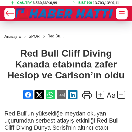
GAU/TRY
6.560,66
%0,99
BIST 100
13.703,13
%0,11
Red Bull
Anasayfa
SPOR
Cliff
Diving
Kanada
Red Bull Cliff Diving
etabında
zafer
Kanada etabında zafer
Heslop ve
Carlson’ın
oldu
Heslop ve Carlson’ın oldu
Red Bull’un yüksekliğe meydan okuyan
uçurumdan serbest atlayış etkinliği Red Bull
Cliff Diving Dünya Serisi’nin altıncı etabı