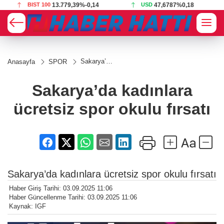
BIST 100
13.779,39
%-0,14
USD
47,6787
%0,18
Sakarya’da
Anasayfa
SPOR
kadınlara
ücretsiz
spor okulu
Sakarya’da kadınlara
fırsatı
ücretsiz spor okulu fırsatı
Sakarya’da kadınlara ücretsiz spor okulu fırsatı
Haber Giriş Tarihi: 03.09.2025 11:06
Haber Güncellenme Tarihi: 03.09.2025 11:06
Kaynak: IGF