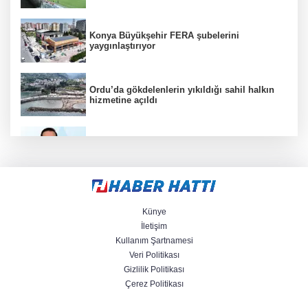
Konya Büyükşehir FERA şubelerini
yaygınlaştırıyor
Ordu’da gökdelenlerin yıkıldığı sahil halkın
hizmetine açıldı
“Hazımsızlık” sanılıyor, safra kesesi iltihabı
çıkıyor
Emniyet teşkilatına 6 bin 250 yeni kadro!
Detaylar belli oldu
Künye
İletişim
Kullanım Şartnamesi
Veri Politikası
Denizli Büyükşehir’den Buldan’a dev yatırım
Gizlilik Politikası
Çerez Politikası
İstanbul'da tarihi mezar taşlarına saldırı