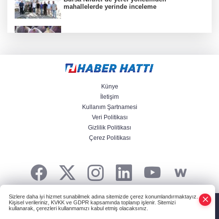
mahallelerde yerinde inceleme
Taze incirde rekolte yüksek, hedef 100 milyon
dolar
Bakan Çiftçi: Suç zincirinin ilk halkasını
kıracağız
Künye
İletişim
Kullanım Şartnamesi
Korkudan komediye, animasyondan dramaya
Veri Politikası
6 yeni film vizyonda
Gizlilik Politikası
Çerez Politikası
Sakarya'da ‘Ortaköy Barajı’ için çalışmalar
başladı
Sizlere daha iyi hizmet sunabilmek adına sitemizde çerez konumlandırmaktayız.
HABER YAZILIMI
ve TURKTICARET.NET projesidir Copyright© 2006-2026
Kişisel verileriniz, KVKK ve GDPR kapsamında toplanıp işlenir. Sitemizi
Tüm hakları saklıdır.
kullanarak, çerezleri kullanmamızı kabul etmiş olacaksınız.
Anasayfa
Haber Ara
Yazarlar