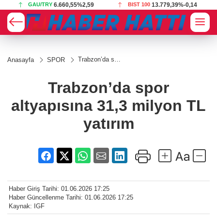
GAU/TRY
6.660,55
%2,59
BIST 100
13.779,39
%-0,14
Trabzon’da spor
Anasayfa
SPOR
altyapısına 31,3
milyon TL
yatırım
Trabzon’da spor
altyapısına 31,3 milyon TL
yatırım
Haber Giriş Tarihi: 01.06.2026 17:25
Haber Güncellenme Tarihi: 01.06.2026 17:25
Kaynak: IGF