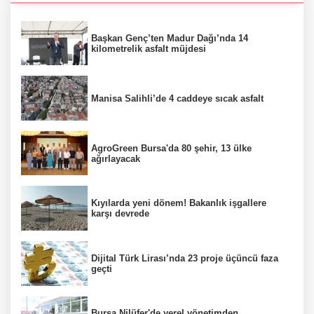
Başkan Genç’ten Madur Dağı’nda 14
kilometrelik asfalt müjdesi
Manisa Salihli’de 4 caddeye sıcak asfalt
AgroGreen Bursa'da 80 şehir, 13 ülke
ağırlayacak
Kıyılarda yeni dönem! Bakanlık işgallere
karşı devrede
Dijital Türk Lirası’nda 23 proje üçüncü faza
geçti
Bursa Nilüfer'de yerel yönetimden