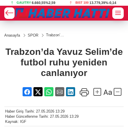
GAU/TRY
6.660,55
%2,59
BIST 100
13.779,39
%-0,14
Trabzon’da
Anasayfa
SPOR
Yavuz
Selim’de
futbol ruhu
Trabzon’da Yavuz Selim’de
yeniden
canlanıyor
futbol ruhu yeniden
canlanıyor
Haber Giriş Tarihi: 27.05.2026 13:29
Haber Güncellenme Tarihi: 27.05.2026 13:29
Kaynak: IGF