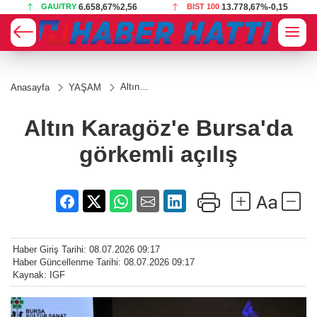
BIST 100
13.778,67
%-0,15
USD
47,6991
%0,17
Altın
Anasayfa
YAŞAM
Karagöz'e
Bursa'da
görkemli
Altın Karagöz'e Bursa'da
açılış
görkemli açılış
Haber Giriş Tarihi: 08.07.2026 09:17
Haber Güncellenme Tarihi: 08.07.2026 09:17
Kaynak: IGF