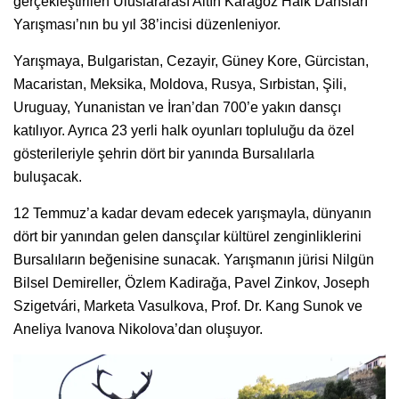
gerçekleştirilen Uluslararası Altın Karagöz Halk Dansları
Yarışması’nın bu yıl 38’incisi düzenleniyor.
Yarışmaya, Bulgaristan, Cezayir, Güney Kore, Gürcistan,
Macaristan, Meksika, Moldova, Rusya, Sırbistan, Şili,
Uruguay, Yunanistan ve İran’dan 700’e yakın dansçı
katılıyor. Ayrıca 23 yerli halk oyunları topluluğu da özel
gösterileriyle şehrin dört bir yanında Bursalılarla
buluşacak.
12 Temmuz’a kadar devam edecek yarışmayla, dünyanın
dört bir yanından gelen dansçılar kültürel zenginliklerini
Bursalıların beğenisine sunacak. Yarışmanın jürisi Nilgün
Bilsel Demireller, Özlem Kadirağa, Pavel Zinkov, Joseph
Szigetvári, Marketa Vasulkova, Prof. Dr. Kang Sunok ve
Aneliya Ivanova Nikolova’dan oluşuyor.