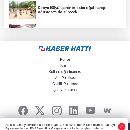
Konya Büyükşehir’in baba-oğul kampı
Ağustos'ta da sürecek
Kütahya’da komşuluk bağları güçleniyor
Eskişehir'de Kentpark Yapay Plajı yeni
sezonda hizmete açıldı
Künye
İletişim
Kullanım Şartnamesi
Veri Politikası
Muğla Seydikemer’de yaralar hızla sarılıyor
Gizlilik Politikası
Çerez Politikası
İstanbul Maltepe'de ''İçimdeki Sahne
Atölyesi'' katılımcıları belgelerini aldı
Sizlere daha iyi hizmet sunabilmek adına sitemizde çerez konumlandırmaktayız.
HABER YAZILIMI
ve TURKTICARET.NET projesidir Copyright© 2006-2026
Kişisel verileriniz, KVKK ve GDPR kapsamında toplanıp işlenir. Sitemizi