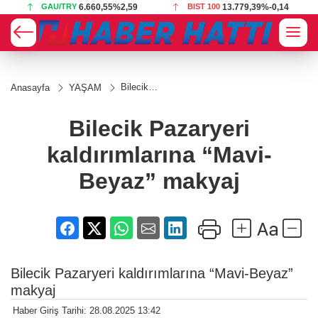
GAU/TRY
6.660,55
%2,59
BIST 100
13.779,39
%-0,14
Bilecik
Anasayfa
YAŞAM
Pazaryeri
kaldırımlarına
“Mavi-Beyaz”
Bilecik Pazaryeri
makyaj
kaldırımlarına “Mavi-
Beyaz” makyaj
Bilecik Pazaryeri kaldırımlarına “Mavi-Beyaz”
makyaj
Haber Giriş Tarihi: 28.08.2025 13:42