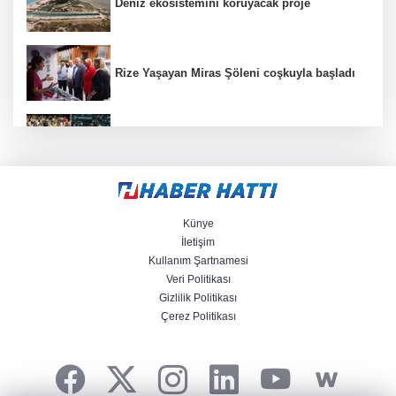
Deniz ekosistemini koruyacak proje
Rize Yaşayan Miras Şöleni coşkuyla başladı
Lukaku Fener’e mi, Beşiktaş’a mı geliyor?
Kayseri Talas İnovasyon Merkezi finale kaldı
Künye
İletişim
Kullanım Şartnamesi
Veri Politikası
Zabıtadan gurbetçi yaşlı çifte yardım eli
Gizlilik Politikası
Çerez Politikası
Akın Gürlek: Örgüt silahları bırakacak,
mağaraları boşaltacak