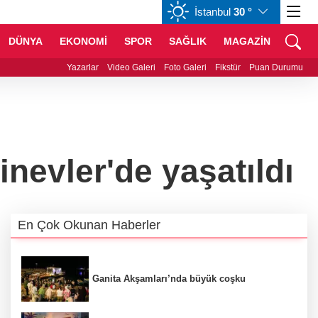
İstanbul
30 °
GBP
64,3468
%0,38
CHF
59,0083
%0,82
DÜNYA
EKONOMİ
SPOR
SAĞLIK
MAGAZİN
ne yaz akşamlarına ritim katıyor
Yazarlar
Video Galeri
Foto Galeri
Fikstür
Puan Durumu
nevler'de yaşatıldı
En Çok Okunan Haberler
Ganita Akşamları’nda büyük coşku