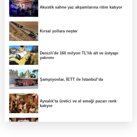
Akustik sahne yaz akşamlarına ritim katıyor
Kırsal yollara neşter
Denizli'de 160 milyon TL’lik alt ve üstyapı
yatırımı
Şampiyonlar, İETT ile İstanbul’da
Ayvalık’ta üretici ve el emeği pazarı renk
katıyor
DAĞDER ve BUMEV'den eğitim için güç
birliği