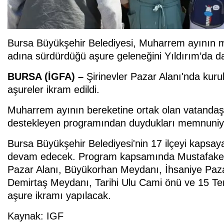
Bursa Büyükşehir Belediyesi, Muharrem ayının m
adına sürdürdüğü aşure geleneğini Yıldırım’da da
BURSA (İGFA) –
Şirinevler Pazar Alanı'nda kur
aşureler ikram edildi.
Muharrem ayının bereketine ortak olan vatandaşlar
destekleyen programından duydukları memnuniyeti d
Bursa Büyükşehir Belediyesi'nin 17 ilçeyi kaps
devam edecek. Program kapsamında Mustafake
Pazar Alanı, Büyükorhan Meydanı, İhsaniye Pazar
Demirtaş Meydanı, Tarihi Ulu Cami önü ve 15 
aşure ikramı yapılacak.
Kaynak: IGF