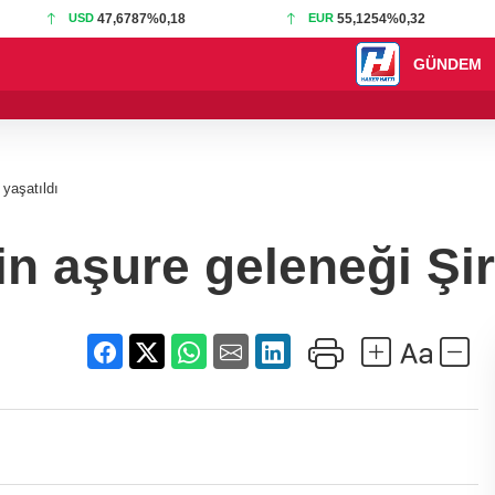
USD
47,6787
%0,18
EUR
55,1254
%0,32
GÜNDEM
18:51 - Akustik sah
 yaşatıldı
n aşure geleneği Şiri