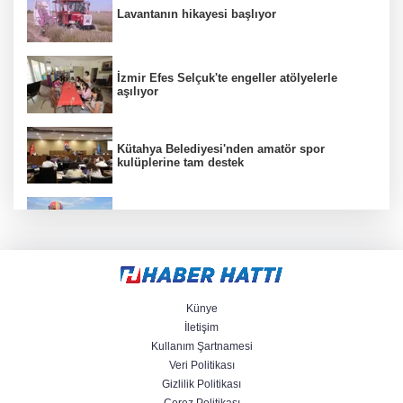
Lavantanın hikayesi başlıyor
İzmir Efes Selçuk'te engeller atölyelerle
aşılıyor
Kütahya Belediyesi'nden amatör spor
kulüplerine tam destek
Türkiye Kültür Yolu Festivali Nevşehir'de tam
gaz sürüyor
Kütahya'da Yedigöller Metehan Destek
Konserleri start aldı
Künye
İletişim
Kullanım Şartnamesi
Mühendis Tek-Sen Bayındırlık’tan tarihi adım:
Veri Politikası
İlk şube Diyarbakır’da açıldı
Gizlilik Politikası
Çerez Politikası