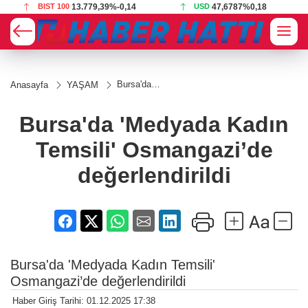
BIST 100
13.779,39
%-0,14
USD
47,6787
%0,18
Bursa'da
Anasayfa
YAŞAM
'Medyada
Kadın Temsili'
Osmangazi’de
Bursa'da 'Medyada Kadın
değerlendirildi
Temsili' Osmangazi’de
değerlendirildi
Bursa'da 'Medyada Kadın Temsili'
Osmangazi’de değerlendirildi
Haber Giriş Tarihi: 01.12.2025 17:38