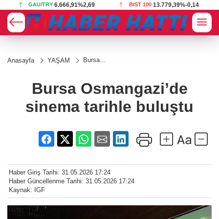
GAU/TRY
6.666,91
%2,69
BIST 100
13.779,39
%-0,14
Bursa
Anasayfa
YAŞAM
Osmangazi’de
sinema tarihle
buluştu
Bursa Osmangazi’de
sinema tarihle buluştu
Haber Giriş Tarihi: 31.05.2026 17:24
Haber Güncellenme Tarihi: 31.05.2026 17:24
Kaynak: IGF