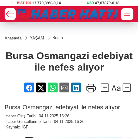
BIST 100
13.779,39
%-0,14
USD
47,6787
%0,18
Bursa
Anasayfa
YAŞAM
Osmangazi
edebiyat ile
nefes
Bursa Osmangazi edebiyat
alıyor
ile nefes alıyor
Bursa Osmangazi edebiyat ile nefes alıyor
Haber Giriş Tarihi: 04.11.2025 16:26
Haber Güncellenme Tarihi: 04.11.2025 16:26
Kaynak: IGF