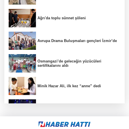
Ağrı'da toplu sünnet şöleni
Avrupa Drama Buluşmaları gençleri İzmir’de
Osmangazi’de geleceğin yüzücüleri
sertifikalarını aldı
Minik Hazar Ali, ilk kez “anne” dedi
Mustafa Keser’den müzik ve kahkaha dolu
gece