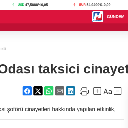
USD
47,5888
%0,05
EUR
54,9400
%-0,09
GÜNDEM
19:01 - Türkiye ile
etti
dası taksici cinayet
 şoförü cinayetleri hakkında yapılan etkinlik,