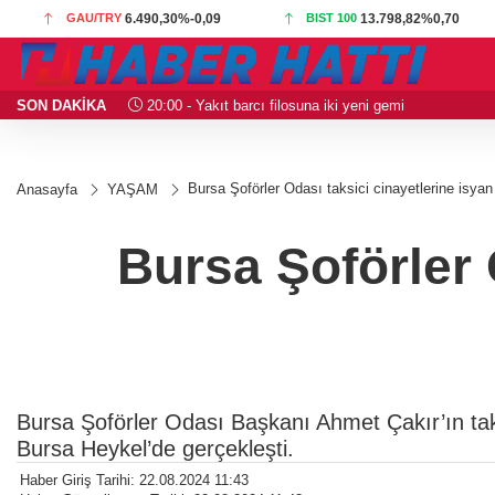
GAU/TRY
6.490,30
%-0,09
BIST 100
13.798,82
%0,70
SON DAKİKA
20:00 - Yakıt barcı filosuna iki yeni gemi
Bursa Şoförler Odası taksici cinayetlerine isyan 
Anasayfa
YAŞAM
Bursa Şoförler O
Bursa Şoförler Odası Başkanı Ahmet Çakır’ın taksi
Bursa Heykel’de gerçekleşti.
Haber Giriş Tarihi: 22.08.2024 11:43