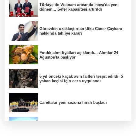
Türkiye ile Vietnam arasında 'hava'da yeni
dönem... Sefer kapasitesi artırıldı
Görevden uzaklaştırılan Utku Caner Çaykara
hakkında tahliye kararı
Fındık alım fiyatları açıklandı... Alımlar 24
Ağustos'ta başlıyor
6 yıl önceki kaçak avın failleri tespit edildi! 5
yaban keçisi için ceza uygulandı
Carettalar yeni sezona hırslı başladı
Balıkesir'de Kepsut’a Kent Lokantası ve
altyapı desteği