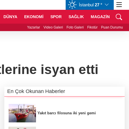
İstanbul
27 °
GBP
64,1524
%0,14
CHF
58,5708
%-0,60
DÜNYA
EKONOMİ
SPOR
SAĞLIK
MAGAZİN
 Vietnam arasında 'hava'da yeni dönem... Sefer kapasitesi artırıldı
Yazarlar
Video Galeri
Foto Galeri
Fikstür
Puan Durumu
lerine isyan etti
En Çok Okunan Haberler
Yakıt barcı filosuna iki yeni gemi