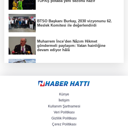
TOFAŞ potada yeni sezonu hazır
BTSO Başkanı Burkay, 2030 vizyonunu 62.
Meslek Komitesi ile değerlendirdi
Muharrem İnce’den Nâzım Hikmet
göndermeli paylaşım: Vatan hainliğine
devam ediyor hâlâ
Balıkesir’de kıyılar anlık takip ediliyor
“Bu Kampta Hayat Var” projesi özel bireylere
yaz tatili sunuyor
Künye
İletişim
Kullanım Şartnamesi
Veri Politikası
Trabzonspor'a büyük destek
Gizlilik Politikası
Çerez Politikası