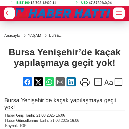
BIST 100
13.703,13
%0,11
USD
47,5789
%0,04
Bursa
Anasayfa
YAŞAM
Yenişehir’de
kaçak
yapılaşmaya
Bursa Yenişehir’de kaçak
geçit yok!
yapılaşmaya geçit yok!
Bursa Yenişehir’de kaçak yapılaşmaya geçit
yok!
Haber Giriş Tarihi: 21.08.2025 16:06
Haber Güncellenme Tarihi: 21.08.2025 16:06
Kaynak: IGF