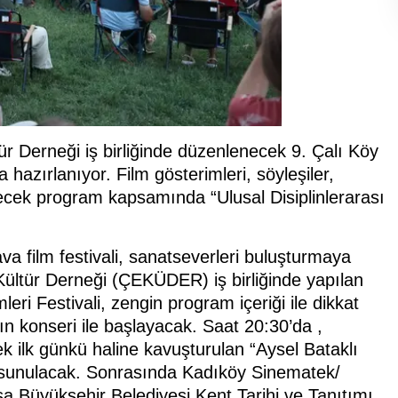
ür Derneği iş birliğinde düzenlenecek 9. Çalı Köy
hazırlanıyor. Film gösterimleri, söyleşiler,
çecek program kapsamında “Ulusal Disiplinlerarası
ava film festivali, sanatseverleri buluşturmaya
e Kültür Derneği (ÇEKÜDER) iş birliğinde yapılan
leri Festivali, zengin program içeriği ile dikkat
n konseri ile başlayacak. Saat 20:30’da ,
ek ilk günkü haline kavuşturulan “Aysel Bataklı
ra sunulacak. Sonrasında Kadıköy Sinematek/
a Büyükşehir Belediyesi Kent Tarihi ve Tanıtımı