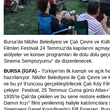
Bursa'da Nilüfer Belediyesi ve Çalı Çevre ve Kült
Filmleri Festivali 24 Temmuz’da kapılarını açmaya 
atölyeler ve konser programları ile dolu dolu ge
Sinema Sempozyumu” da düzenlenecek.
BURSA (İGFA) -
Türkiye’nin ilk kamplı ve açık h
hazırlanıyor. Nilüfer Belediyesi ile Çalı Çevre v
ve bu yıl 9’uncusu gerçekleştirilecek Çalı Köy Film
çekiyor. Festival, 25 Temmuz Cuma günü Atlas+’ı
1935’te Çalı’da çekilen ve bu sene restore ediler
Damın Kızı” filmi yenilenmiş haliyle katılımcıla
Sinemaevi Genel Koordinatörü Elif Ergezen, Burs