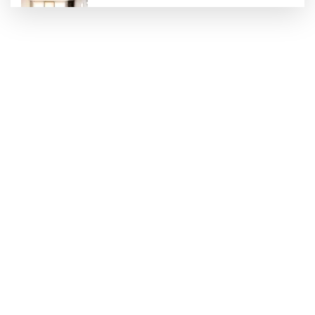
Keşan Kent Konseyi'nden muhtarlara nezaket
ziyareti
İstanbul Maltepe’de çocuklar kitapların renkli
dünyasında
Edirne Keşan’dan Elazığ'a gönül köprüsü
Keşan'da 177 milyon liralık yeni Hükümet
Konağı'nın temeli atıldı