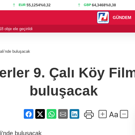
EUR
55,1254
%0,32
GBP
64,3468
%0,38
GÜNDEM
 obje ele geçirildi
21:01 - Yelkenciler
ivali’nde buluşacak
rler 9. Çalı Köy Film
buluşacak
ali’nde buluşacak