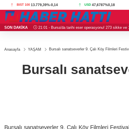
BIST 100
13.779,39
%-0,14
USD
47,6787
%0,18
SON DAKİKA
21:01 - Bursa'da tarihi eser operasyonu! 273 sikke ve 18
Bursalı sanatseverler 9. Çalı Köy Filmleri Fest
Anasayfa
YAŞAM
Bursalı sanatseve
Bursalı sanatseverler 9. Çalı Köy Filmleri Festiv