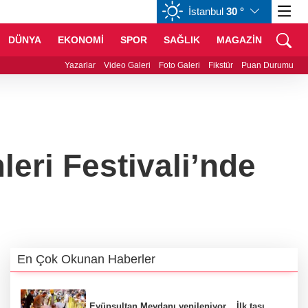
İstanbul
30 °
CHF
59,0083
%0,82
CAD
34,1883
%0,73
DÜNYA
EKONOMİ
SPOR
SAĞLIK
MAGAZİN
in zorlu mücadelesi ilk günde nefes kesti
Yazarlar
Video Galeri
Foto Galeri
Fikstür
Puan Durumu
leri Festivali’nde
En Çok Okunan Haberler
Eyüpsultan Meydanı yenileniyor... İlk taşı