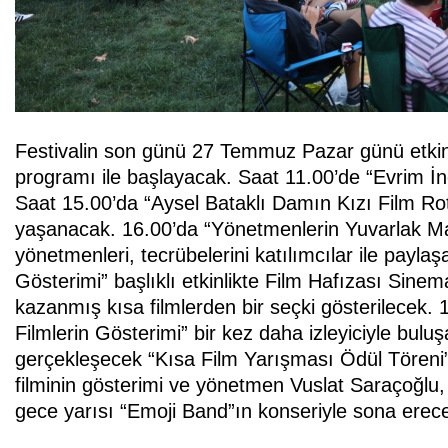
Festivalin son günü 27 Temmuz Pazar günü etkinl
programı ile başlayacak. Saat 11.00’de “Evrim İnc
Saat 15.00’da “Aysel Bataklı Damın Kızı Film Rotas
yaşanacak. 16.00’da “Yönetmenlerin Yuvarlak Masa
yönetmenleri, tecrübelerini katılımcılar ile payla
Gösterimi” başlıklı etkinlikte Film Hafızası Sinema P
kazanmış kısa filmlerden bir seçki gösterilecek. 1
Filmlerin Gösterimi” bir kez daha izleyiciyle bul
gerçekleşecek “Kısa Film Yarışması Ödül Töreni” 
filminin gösterimi ve yönetmen Vuslat Saraçoğlu, 
gece yarısı “Emoji Band”ın konseriyle sona erec