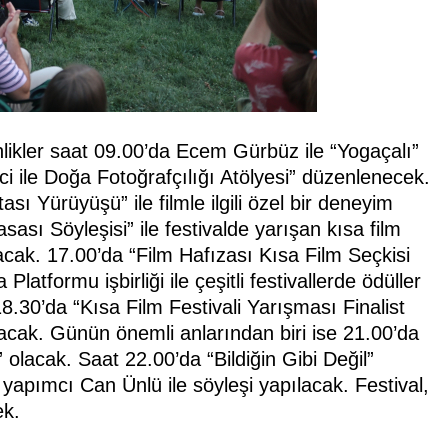
ikler saat 09.00’da Ecem Gürbüz ile “Yogaçalı”
i ile Doğa Fotoğrafçılığı Atölyesi” düzenlenecek.
ı Yürüyüşü” ile filmle ilgili özel bir deneyim
sı Söyleşisi” ile festivalde yarışan kısa film
şacak. 17.00’da “Film Hafızası Kısa Film Seçkisi
latformu işbirliği ile çeşitli festivallerde ödüller
8.30’da “Kısa Film Festivali Yarışması Finalist
uşacak. Günün önemli anlarından biri ise 21.00’da
olacak. Saat 22.00’da “Bildiğin Gibi Değil”
yapımcı Can Ünlü ile söyleşi yapılacak. Festival,
ek.