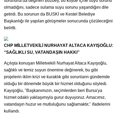
sorununa da değinen Bozbey, bu köyde içme suyu sorunu
olmadığını, sadece sulama suyu sorunu yaşandığını dile
getirdi. Bu sorunun da BUSKİ ve Kestel Belediye
Başkanlığı ile yapılan görüşmeler sonucunda çözüleceğini
belirtti.
CHP MİLLETVEKİLİ NURHAYAT ALTACA KAYIŞOĞLU:
“SAĞLIKLI SU, VATANDAŞIN HAKKI”
Açılışta konuşan Milletvekili Nurhayat Altaca Kayışoğlu,
sağlıklı ve temiz suyun önemine değinerek, bu gibi
projelerin iklim krizi ve kuraklık gibi sorunların gündemde
olduğu bir dönemde büyük bir hizmet olduğunu söyledi.
Kayışoğlu, "Başkanımızın, seçimlerden beri Bursa'ya
hizmet odaklı yaklaşımıyla gurur duyuyoruz. Amacımız,
vatandaşın huzur ve mutluluğunu sağlamaktır," ifadelerini
kullandı.