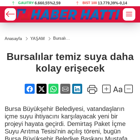
9
BIST 100
13.779,39
%-0,14
USD
47,6787
%0,18
Bursalılar
Anasayfa
YAŞAM
temiz
suya
daha
Bursalılar temiz suya daha
kolay
erişecek
kolay erişecek
Bursa Büyükşehir Belediyesi, vatandaşların
içme suyu ihtiyacını karşılayacak yeni bir
projeyi hayata geçirdi. Demirtaş Paket İçme
Suyu Arıtma Tesisi'nin açılış töreni, bugün
Bursa Büyükşehir Belediye Başkanı Mustafa