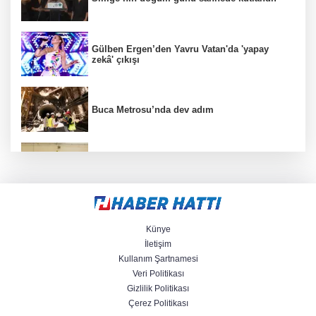
Gülben Ergen’den Yavru Vatan'da 'yapay
zekâ' çıkışı
Buca Metrosu’nda dev adım
Filenin Sultanları, İzmirli çocuklara ilham
oluyor
Mersin’de çocuklar trafik kurallarını
öğreniyor
Künye
İletişim
Kullanım Şartnamesi
Büyükelçiliklerde değişim... 4 ülkeye yeni
Veri Politikası
atama
Gizlilik Politikası
Çerez Politikası