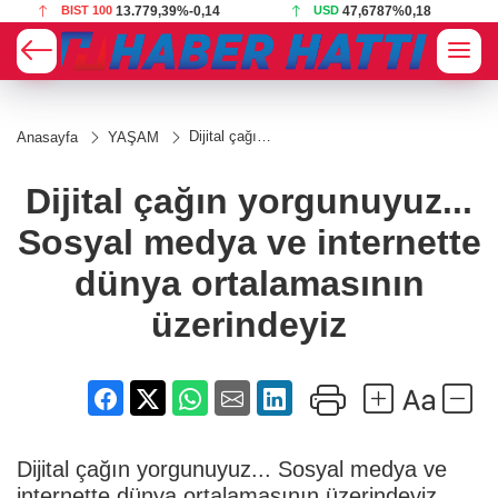
BIST 100
13.779,39
%-0,14
USD
47,6787
%0,18
Dijital çağın
Anasayfa
YAŞAM
yorgunuyuz...
Sosyal
medya ve
Dijital çağın yorgunuyuz...
internette
dünya
Sosyal medya ve internette
ortalamasının
üzerindeyiz
dünya ortalamasının
üzerindeyiz
Dijital çağın yorgunuyuz... Sosyal medya ve
internette dünya ortalamasının üzerindeyiz