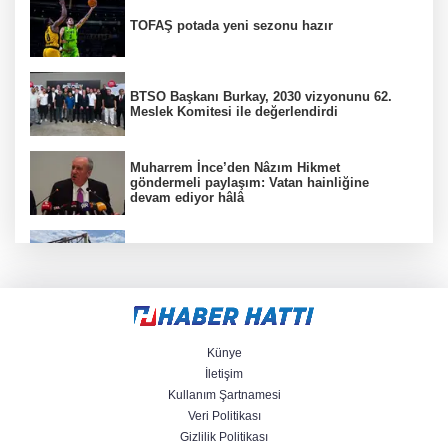
TOFAŞ potada yeni sezonu hazır
BTSO Başkanı Burkay, 2030 vizyonunu 62.
Meslek Komitesi ile değerlendirdi
Muharrem İnce’den Nâzım Hikmet
göndermeli paylaşım: Vatan hainliğine
devam ediyor hâlâ
Balıkesir’de kıyılar anlık takip ediliyor
“Bu Kampta Hayat Var” projesi özel bireylere
yaz tatili sunuyor
Künye
İletişim
Kullanım Şartnamesi
Veri Politikası
Trabzonspor'a büyük destek
Gizlilik Politikası