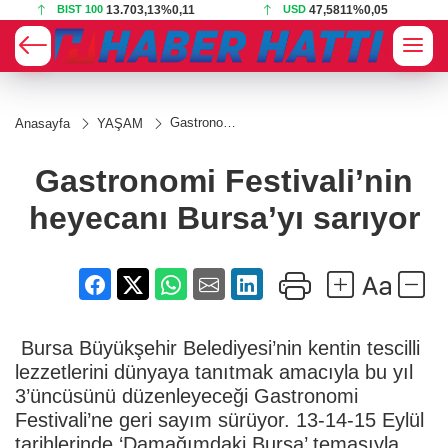
BIST 100
13.703,13
%0,11
USD
47,5811
%0,05
Gastronomi
Anasayfa
YAŞAM
Festivali’nin
heyecanı
Bursa’yı
Gastronomi Festivali’nin
sarıyor
heyecanı Bursa’yı sarıyor
Bursa Büyükşehir Belediyesi’nin kentin tescilli
lezzetlerini dünyaya tanıtmak amacıyla bu yıl
3’üncüsünü düzenleyeceği Gastronomi
Festivali’ne geri sayım sürüyor. 13-14-15 Eylül
tarihlerinde ‘Damağımdaki Bursa’ temasıyla