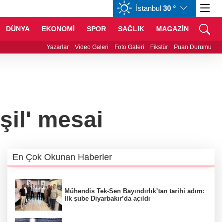
İstanbul
30 °
GBP
64,3468
%0,38
CHF
59,0083
%0,82
DÜNYA
EKONOMİ
SPOR
SAĞLIK
MAGAZİN
s'ta "Mylasa Band" izdihamı
Yazarlar
Video Galeri
Foto Galeri
Fikstür
Puan Durumu
şil' mesai
En Çok Okunan Haberler
Mühendis Tek-Sen Bayındırlık’tan tarihi adım:
İlk şube Diyarbakır’da açıldı