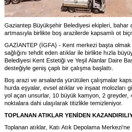
Gaziantep Büyükşehir Belediyesi ekipleri, bahar a
artmasıyla birlikte boş arazilerde kapsamlı ot biç
GAZİANTEP (İGFA) - Kent merkezi başta olmak üz
sağlığını tehdit eden atıklar ile birlikte hızla b
Belediyesi Kent Estetiği ve Yeşil Alanlar Daire Baş
desteğiyle geniş çaplı bir çalışma başlattı.
Boş arazi ve arsalarda yürütülen çalışmalar kaps
hurda eşyalar, evsel atıklar ve inşaat molozları g
yol açan unsurlar, 10 büyük kamyon, 2 greyder, 4 
noktalara dahi ulaşılarak titizlikle temizleniyor.
TOPLANAN ATIKLAR YENİDEN KAZANDIRILI
Toplanan atıklar, Katı Atık Depolama Merkezi’ne