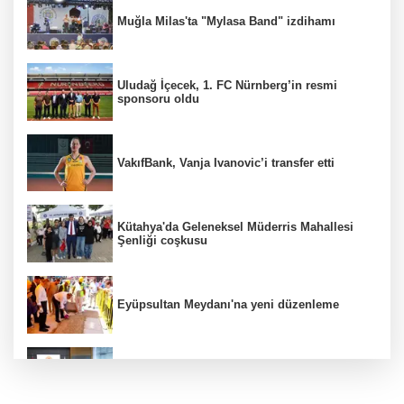
Muğla Milas'ta "Mylasa Band" izdihamı
Uludağ İçecek, 1. FC Nürnberg’in resmi
sponsoru oldu
VakıfBank, Vanja Ivanovic’i transfer etti
Kütahya'da Geleneksel Müderris Mahallesi
Şenliği coşkusu
Eyüpsultan Meydanı'na yeni düzenleme
Terörsüz Türkiye yasa teklifi komisyondan
geçti