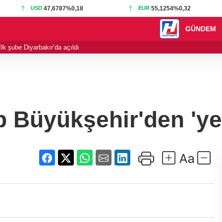
USD
47,6787
%0,18
EUR
55,1254
%0,32
GÜNDEM
lk şube Diyarbakır’da açıldı
10:44 - Muğla Mila
 Büyükşehir'den 'ye