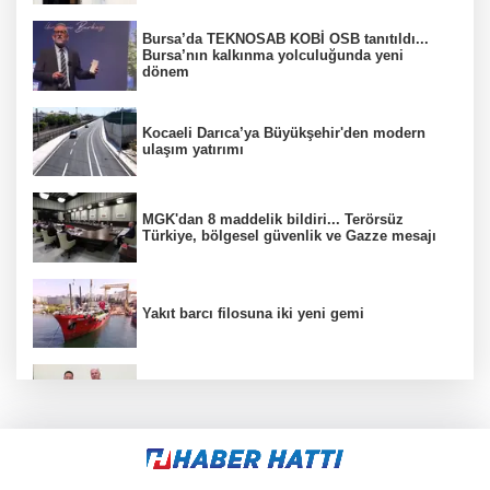
Bursa’da TEKNOSAB KOBİ OSB tanıtıldı...
Bursa’nın kalkınma yolculuğunda yeni
dönem
Kocaeli Darıca’ya Büyükşehir'den modern
ulaşım yatırımı
MGK'dan 8 maddelik bildiri... Terörsüz
Türkiye, bölgesel güvenlik ve Gazze mesajı
Yakıt barcı filosuna iki yeni gemi
Türkiye ile Vietnam arasında 'hava'da yeni
dönem... Sefer kapasitesi artırıldı
Görevden uzaklaştırılan Utku Caner Çaykara